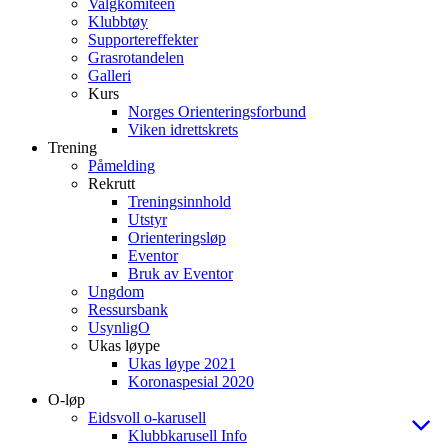
Valgkomiteen
Klubbtøy
Supportereffekter
Grasrotandelen
Galleri
Kurs
Norges Orienteringsforbund
Viken idrettskrets
Trening
Påmelding
Rekrutt
Treningsinnhold
Utstyr
Orienteringsløp
Eventor
Bruk av Eventor
Ungdom
Ressursbank
UsynligO
Ukas løype
Ukas løype 2021
Koronaspesial 2020
O-løp
Eidsvoll o-karusell
Klubbkarusell Info