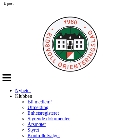
E-post
Veksle
navigasjon
Nyheter
Klubben
Bli medlem!
Utmelding
Enhetsregisteret
Styrende dokumenter
Årsmøtet
Styret
Kontrollutvalget