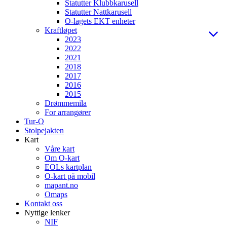
Statutter Klubbkarusell
Statutter Nattkarusell
O-lagets EKT enheter
Kraftløpet
2023
2022
2021
2018
2017
2016
2015
Drømmemila
For arrangører
Tur-O
Stolpejakten
Kart
Våre kart
Om O-kart
EOLs kartplan
O-kart på mobil
mapant.no
Omaps
Kontakt oss
Nyttige lenker
NIF