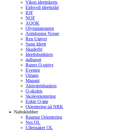
Viken idrettskrets
Eidsvoll idrettsråd
IOF
NOF
AOOK
Olympiatoppen
Antidoping Norge
Ren Utøver
Sunn Idrett
Skaderfri
Idrettsbutikken
4allsport
Runes O-utstyr
Eventor
Omaps
Mapant
Aktivitetsbanken
O-skolen
Skoleorientering
Enkle O-løp
Orientering på NRK
Naboklubber
Raumar Orientering
Nes OL
Ullensaker OL