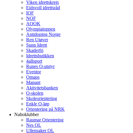
Viken idrettskrets
Eidsvoll idrettsråd
IOF
NOF
AOOK
Olympiatoppen
Antidoping Norge
Ren Utøver
Sunn Idrett
Skaderfri
Idrettsbutikken
4allsport
Runes O-utstyr
Eventor
Omaps
Mapant
Aktivitetsbanken
O-skolen
Skoleorientering
Enkle O-løp
Orientering på NRK
Naboklubber
Raumar Orientering
Nes OL
Ullensaker OL