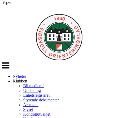
E-post
Veksle
navigasjon
Nyheter
Klubben
Bli medlem!
Utmelding
Enhetsregisteret
Styrende dokumenter
Årsmøtet
Styret
Kontrollutvalget