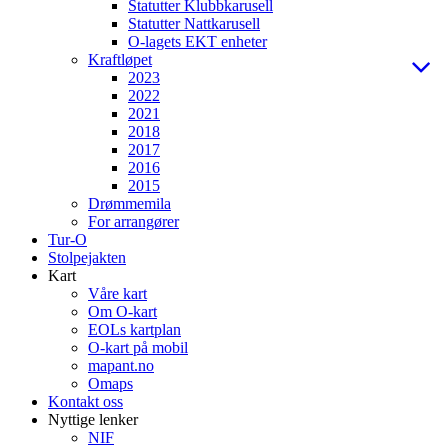
Statutter Klubbkarusell
Statutter Nattkarusell
O-lagets EKT enheter
Kraftløpet
2023
2022
2021
2018
2017
2016
2015
Drømmemila
For arrangører
Tur-O
Stolpejakten
Kart
Våre kart
Om O-kart
EOLs kartplan
O-kart på mobil
mapant.no
Omaps
Kontakt oss
Nyttige lenker
NIF