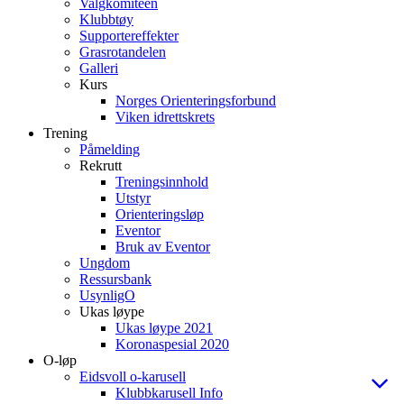
Valgkomiteen
Klubbtøy
Supportereffekter
Grasrotandelen
Galleri
Kurs
Norges Orienteringsforbund
Viken idrettskrets
Trening
Påmelding
Rekrutt
Treningsinnhold
Utstyr
Orienteringsløp
Eventor
Bruk av Eventor
Ungdom
Ressursbank
UsynligO
Ukas løype
Ukas løype 2021
Koronaspesial 2020
O-løp
Eidsvoll o-karusell
Klubbkarusell Info