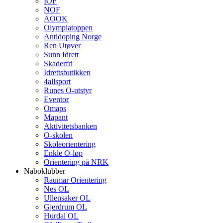
IOF
NOF
AOOK
Olympiatoppen
Antidoping Norge
Ren Utøver
Sunn Idrett
Skaderfri
Idrettsbutikken
4allsport
Runes O-utstyr
Eventor
Omaps
Mapant
Aktivitetsbanken
O-skolen
Skoleorientering
Enkle O-løp
Orientering på NRK
Naboklubber
Raumar Orientering
Nes OL
Ullensaker OL
Gjerdrum OL
Hurdal OL