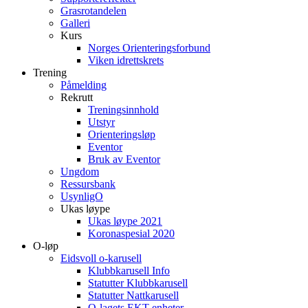
Grasrotandelen
Galleri
Kurs
Norges Orienteringsforbund
Viken idrettskrets
Trening
Påmelding
Rekrutt
Treningsinnhold
Utstyr
Orienteringsløp
Eventor
Bruk av Eventor
Ungdom
Ressursbank
UsynligO
Ukas løype
Ukas løype 2021
Koronaspesial 2020
O-løp
Eidsvoll o-karusell
Klubbkarusell Info
Statutter Klubbkarusell
Statutter Nattkarusell
O-lagets EKT enheter