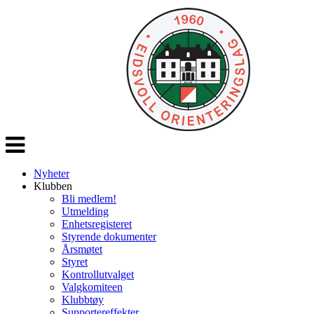
Veksle
navigasjon
Nyheter
Klubben
Bli medlem!
Utmelding
Enhetsregisteret
Styrende dokumenter
Årsmøtet
Styret
Kontrollutvalget
Valgkomiteen
Klubbtøy
Supportereffekter