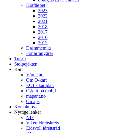
Kraftløpet
2023
2022
2021
2018
2017
2016
2015
Drømmemila
For arrangører
Tur-O
Stolpejakten
Kart
Våre kart
Om O-kart
EOLs kartplan
O-kart på mobil
mapant.no
Omaps
Kontakt oss
Nyttige lenker
NIF
Viken idrettskrets
Eidsvoll idrettsråd