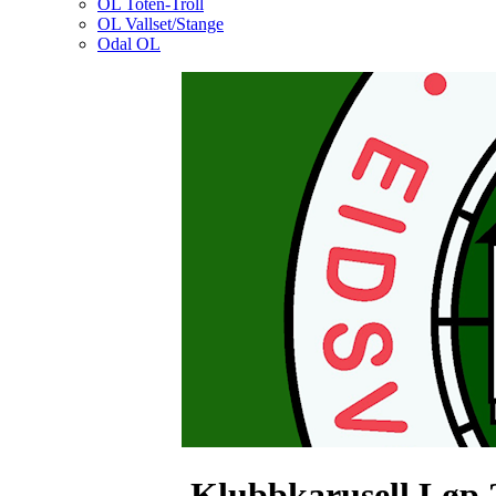
OL Toten-Troll
OL Vallset/Stange
Odal OL
Klubbkarusell Løp 