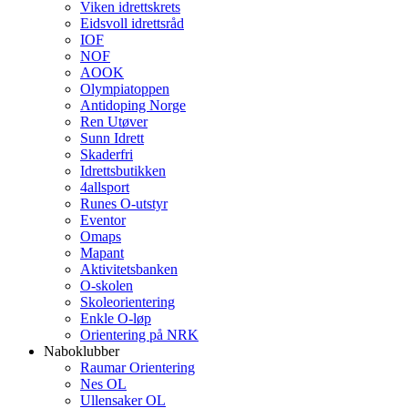
Viken idrettskrets
Eidsvoll idrettsråd
IOF
NOF
AOOK
Olympiatoppen
Antidoping Norge
Ren Utøver
Sunn Idrett
Skaderfri
Idrettsbutikken
4allsport
Runes O-utstyr
Eventor
Omaps
Mapant
Aktivitetsbanken
O-skolen
Skoleorientering
Enkle O-løp
Orientering på NRK
Naboklubber
Raumar Orientering
Nes OL
Ullensaker OL