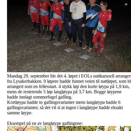
Mandag 29. september ble det 4. løpet i EOLs nattkarusell arranger
fra Lysakerbakken. 9 løpere hadde funnet veien til nattløpet, som b
arrangert som en fellesstart. 4 stykk løp den korte løypa på 1,9 km,
mens de resterende 5 løp langløypa på 3,7 km. Begge løypene
hadde innlagt sommerfugel gafling.
Kortløypa hadde to gaflingsvarianter mens langløypa hadde 6
gaflingsvarianter, så det vil si at ingen i langløype hadde eksakt
samme løype.
Eksempel på en av langløype gaflingene: