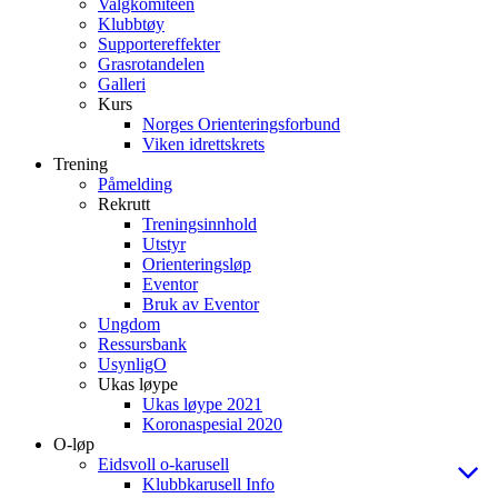
Valgkomiteen
Klubbtøy
Supportereffekter
Grasrotandelen
Galleri
Kurs
Norges Orienteringsforbund
Viken idrettskrets
Trening
Påmelding
Rekrutt
Treningsinnhold
Utstyr
Orienteringsløp
Eventor
Bruk av Eventor
Ungdom
Ressursbank
UsynligO
Ukas løype
Ukas løype 2021
Koronaspesial 2020
O-løp
Eidsvoll o-karusell
Klubbkarusell Info