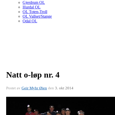
Gjerdrum OL
Hurdal OL
OL Toten-Troll
OL Vallset/Stange
Odal OL
Natt o-løp nr. 4
Postet av
Geir Myhr Øien
den
3. okt 2014