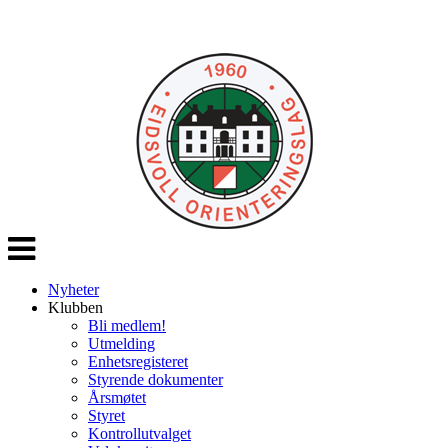
Veksle
navigasjon
Nyheter
Klubben
Bli medlem!
Utmelding
Enhetsregisteret
Styrende dokumenter
Årsmøtet
Styret
Kontrollutvalget