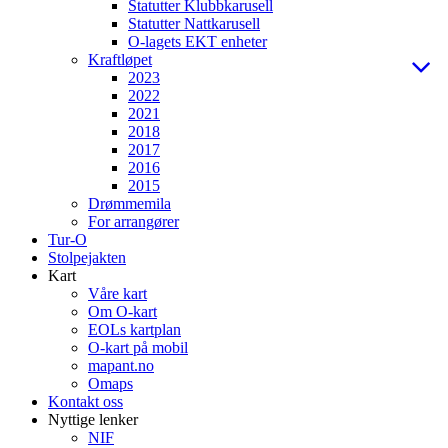
Statutter Klubbkarusell
Statutter Nattkarusell
O-lagets EKT enheter
Kraftløpet
2023
2022
2021
2018
2017
2016
2015
Drømmemila
For arrangører
Tur-O
Stolpejakten
Kart
Våre kart
Om O-kart
EOLs kartplan
O-kart på mobil
mapant.no
Omaps
Kontakt oss
Nyttige lenker
NIF