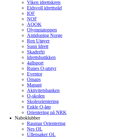
Viken idrettskrets
Eidsvoll idrettsråd
IOF
NOF
AOOK
Olympiatoppen
Antidoping Norge
Ren Utøver
Sunn Idrett
Skaderfri
Idrettsbutikken
4allsport
Runes O-utstyr
Eventor
Omaps
Mapant
Aktivitetsbanken
O-skolen
Skoleorientering
Enkle O-løp
Orientering på NRK
Naboklubber
Raumar Orientering
Nes OL
Ullensaker OL