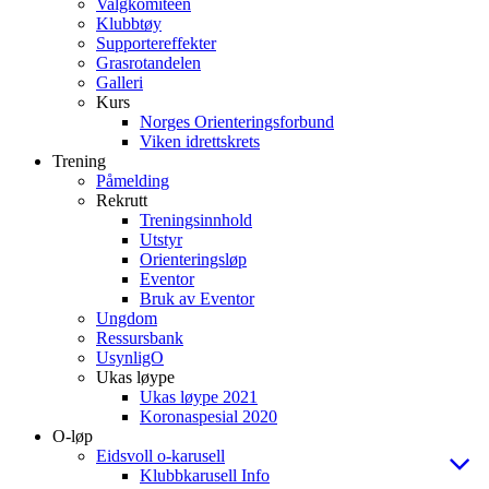
Valgkomiteen
Klubbtøy
Supportereffekter
Grasrotandelen
Galleri
Kurs
Norges Orienteringsforbund
Viken idrettskrets
Trening
Påmelding
Rekrutt
Treningsinnhold
Utstyr
Orienteringsløp
Eventor
Bruk av Eventor
Ungdom
Ressursbank
UsynligO
Ukas løype
Ukas løype 2021
Koronaspesial 2020
O-løp
Eidsvoll o-karusell
Klubbkarusell Info