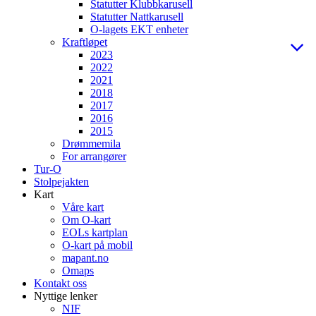
Statutter Klubbkarusell
Statutter Nattkarusell
O-lagets EKT enheter
Kraftløpet
2023
2022
2021
2018
2017
2016
2015
Drømmemila
For arrangører
Tur-O
Stolpejakten
Kart
Våre kart
Om O-kart
EOLs kartplan
O-kart på mobil
mapant.no
Omaps
Kontakt oss
Nyttige lenker
NIF