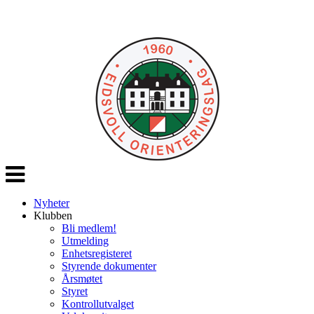
Veksle
navigasjon
Nyheter
Klubben
Bli medlem!
Utmelding
Enhetsregisteret
Styrende dokumenter
Årsmøtet
Styret
Kontrollutvalget