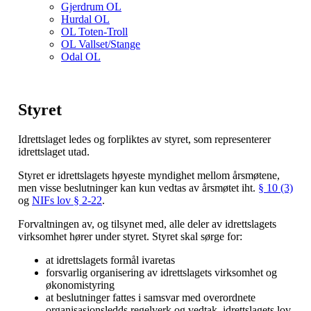
Gjerdrum OL
Hurdal OL
OL Toten-Troll
OL Vallset/Stange
Odal OL
Styret
Idrettslaget ledes og forpliktes av styret, som representerer
idrettslaget utad.
Styret er idrettslagets høyeste myndighet mellom årsmøtene,
men visse beslutninger kan kun vedtas av årsmøtet iht.
§ 10 (3)
og
NIFs lov § 2-22
.
Forvaltningen av, og tilsynet med, alle deler av idrettslagets
virksomhet hører under styret. Styret skal sørge for:
at idrettslagets formål ivaretas
forsvarlig organisering av idrettslagets virksomhet og
økonomistyring
at beslutninger fattes i samsvar med overordnete
organisasjonsledds regelverk og vedtak, idrettslagets lov