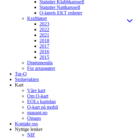
Statutter Klubbkarusell
Statutter Nattkarusell
O-lagets EKT enheter
Kraftløpet
2023
2022
2021
2018
2017
2016
2015
Drømmemila
For arrangører
Tur-O
Stolpejakten
Kart
Våre kart
Om O-kart
EOLs kartplan
O-kart på mobil
mapant.no
Omaps
Kontakt oss
Nyttige lenker
NIF