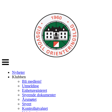
Veksle
navigasjon
Nyheter
Klubben
Bli medlem!
Utmelding
Enhetsregisteret
Styrende dokumenter
Årsmøtet
Styret
Kontrollutvalget