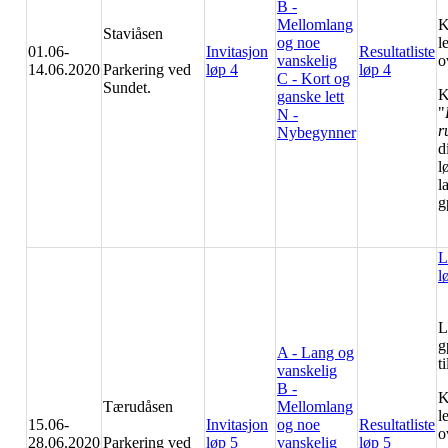
B -
Mellomlang
K
Staviåsen
og noe
l
01.06-
Invitasjon
Resultatliste
vanskelig
o
14.06.2020
Parkering ved
løp 4
løp 4
C - Kort og
Sundet.
K
ganske lett
"
N -
r
Nybegynner
d
l
l
g
L
l
L
g
A - Lang og
t
vanskelig
B -
K
Tærudåsen
Mellomlang
l
15.06-
Invitasjon
og noe
Resultatliste
o
28.06.2020
Parkering ved
løp 5
vanskelig
løp 5