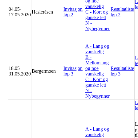
og noe
L
vanskelig
l
04.05-
Invitasjon
Resultatliste
Hasleråsen
C - Kort og
17.05.2020
løp 2
løp 2
ganske lett
N -
Nybegynner
A - Lang og
vanskelig
B -
L
Mellomlang
l
18.05-
Invitasjon
og noe
Resultatliste
Bergermoen
31.05.2020
løp 3
vanskelig
løp 3
C - Kort og
ganske lett
N -
Nybegynner
L
l
L
A - Lang og
g
vanskelig
t