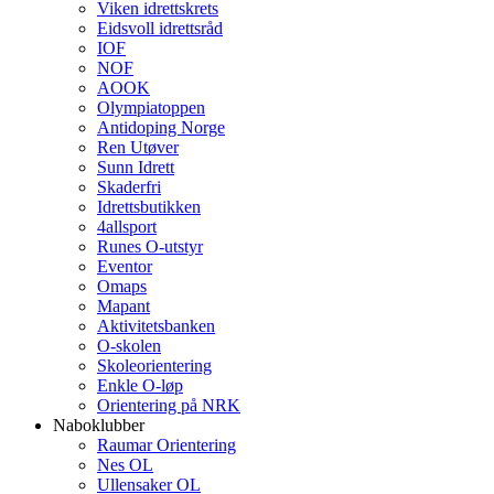
Viken idrettskrets
Eidsvoll idrettsråd
IOF
NOF
AOOK
Olympiatoppen
Antidoping Norge
Ren Utøver
Sunn Idrett
Skaderfri
Idrettsbutikken
4allsport
Runes O-utstyr
Eventor
Omaps
Mapant
Aktivitetsbanken
O-skolen
Skoleorientering
Enkle O-løp
Orientering på NRK
Naboklubber
Raumar Orientering
Nes OL
Ullensaker OL