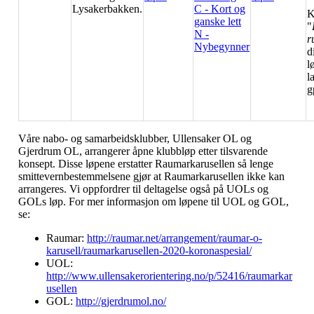
Lysakerbakken.
C - Kort og
K
ganske lett
"
N -
r
Nybegynner
d
l
l
g
Våre nabo- og samarbeidsklubber, Ullensaker OL og
Gjerdrum OL, arrangerer åpne klubbløp etter tilsvarende
konsept. Disse løpene erstatter Raumarkarusellen så lenge
smittevernbestemmelsene gjør at Raumarkarusellen ikke kan
arrangeres. Vi oppfordrer til deltagelse også på UOLs og
GOLs løp. For mer informasjon om løpene til UOL og GOL,
se:
Raumar:
http://raumar.net/arrangement/raumar-o-
karusell/raumarkarusellen-2020-koronaspesial/
UOL:
http://www.ullensakerorientering.no/p/52416/raumarkar
usellen
GOL:
http://gjerdrumol.no/