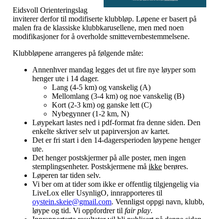
Eidsvoll Orienteringslag
inviterer derfor til modifiserte klubbløp. Løpene er basert på
malen fra de klassiske klubbkarusellene, men med noen
modifikasjoner for å overholde smittevernbestemmelsene.
Klubbløpene arrangeres på følgende måte:
Annenhver mandag legges det ut fire nye løyper som
henger ute i 14 dager.
Lang (4-5 km) og vanskelig (A)
Mellomlang (3-4 km) og noe vanskelig (B)
Kort (2-3 km) og ganske lett (C)
Nybegynner (1-2 km, N)
Løypekart lastes ned i pdf-format fra denne siden. Den
enkelte skriver selv ut papirversjon av kartet.
Det er fri start i den 14-dagersperioden løypene henger
ute.
Det henger postskjermer på alle poster, men ingen
stemplingsenheter. Postskjermene må
ikke
berøres.
Løperen tar tiden selv.
Vi ber om at tider som ikke er offentlig tilgjengelig via
LiveLox eller UsynligO, innrapporteres til
oystein.skeie@gmail.com
. Vennligst oppgi navn, klubb,
løype og tid. Vi oppfordrer til
fair play
.