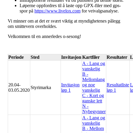
Innrapporterte resultater vil bli publisert på denne siden.
Løperne oppfordres til å laste opp GPX-filer med gps-
spor på
https://www.livelox.com
for veivalgsanalyse.
Vi minner om at det er svært viktig at myndighetenes pålegg
om smittevern overholdes.
Velkommen til en annerledes o-sesong!
Periode
Sted
Invitasjon
Kartfiler
Resultater
L
A - Lang og
vanskelig
B -
Mellomlang
20.04-
Invitasjon
og noe
Resultatliste
L
Styrimarka
03.05.2020
løp 1
vanskelig
løp 1
l
C - Kort og
ganske lett
N -
Nybegynner
A - Lang og
vanskelig
B - Mellom