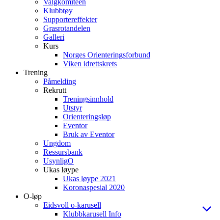
Valgkomiteen
Klubbtøy
Supportereffekter
Grasrotandelen
Galleri
Kurs
Norges Orienteringsforbund
Viken idrettskrets
Trening
Påmelding
Rekrutt
Treningsinnhold
Utstyr
Orienteringsløp
Eventor
Bruk av Eventor
Ungdom
Ressursbank
UsynligO
Ukas løype
Ukas løype 2021
Koronaspesial 2020
O-løp
Eidsvoll o-karusell
Klubbkarusell Info