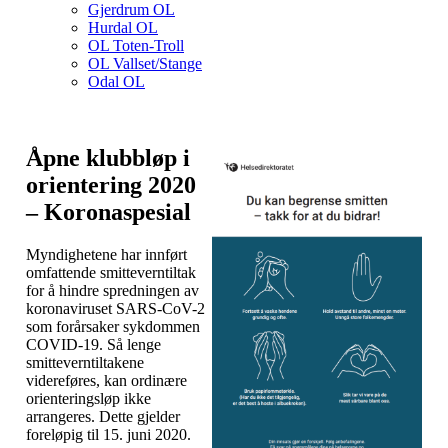
Gjerdrum OL
Hurdal OL
OL Toten-Troll
OL Vallset/Stange
Odal OL
Åpne klubbløp i
orientering 2020
– Koronaspesial
Myndighetene har innført
omfattende smitteverntiltak
for å hindre spredningen av
koronaviruset SARS-CoV-2
som forårsaker sykdommen
COVID-19. Så lenge
smitteverntiltakene
videreføres, kan ordinære
orienteringsløp ikke
arrangeres. Dette gjelder
foreløpig til 15. juni 2020.