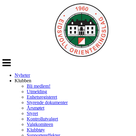
Veksle
navigasjon
Nyheter
Klubben
Bli medlem!
Utmelding
Enhetsregisteret
Styrende dokumenter
Årsmøtet
Styret
Kontrollutvalget
Valgkomiteen
Klubbtøy
Supportereffekter