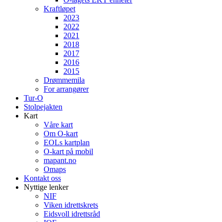
Kraftløpet
2023
2022
2021
2018
2017
2016
2015
Drømmemila
For arrangører
Tur-O
Stolpejakten
Kart
Våre kart
Om O-kart
EOLs kartplan
O-kart på mobil
mapant.no
Omaps
Kontakt oss
Nyttige lenker
NIF
Viken idrettskrets
Eidsvoll idrettsråd