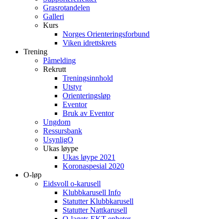
Grasrotandelen
Galleri
Kurs
Norges Orienteringsforbund
Viken idrettskrets
Trening
Påmelding
Rekrutt
Treningsinnhold
Utstyr
Orienteringsløp
Eventor
Bruk av Eventor
Ungdom
Ressursbank
UsynligO
Ukas løype
Ukas løype 2021
Koronaspesial 2020
O-løp
Eidsvoll o-karusell
Klubbkarusell Info
Statutter Klubbkarusell
Statutter Nattkarusell
O-lagets EKT enheter