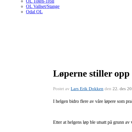
OL Toten-Troll
OL Vallset/Stange
Odal OL
Løperne stiller opp
Postet av
Lars Erik Dokken
den
22. des 2
I helgen bidro flere av våre løpere som pr
Etter at helgens løp ble utsatt på grunn a