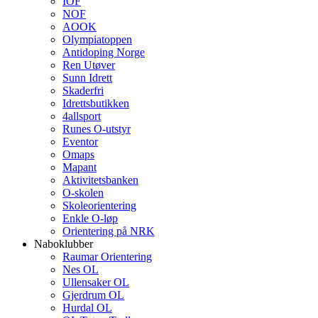
IOF
NOF
AOOK
Olympiatoppen
Antidoping Norge
Ren Utøver
Sunn Idrett
Skaderfri
Idrettsbutikken
4allsport
Runes O-utstyr
Eventor
Omaps
Mapant
Aktivitetsbanken
O-skolen
Skoleorientering
Enkle O-løp
Orientering på NRK
Naboklubber
Raumar Orientering
Nes OL
Ullensaker OL
Gjerdrum OL
Hurdal OL