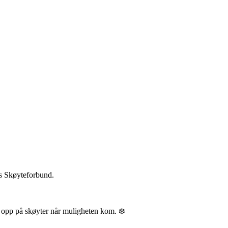
es Skøyteforbund.
le opp på skøyter når muligheten kom. ❄️