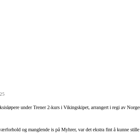
025
aksisløpere under Trener 2-kurs i Vikingskipet, arrangert i regi av Norg
v værforhold og manglende is på Myhrer, var det ekstra fint å kunne stil