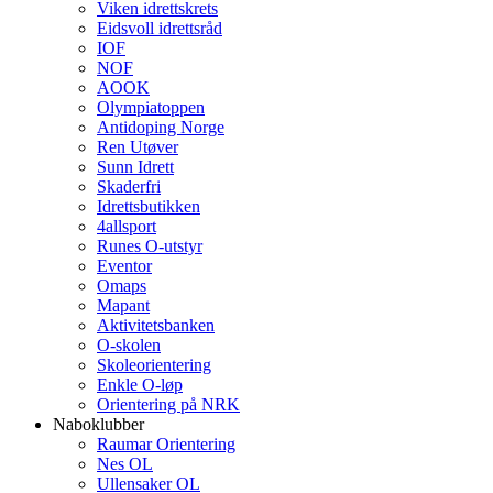
Viken idrettskrets
Eidsvoll idrettsråd
IOF
NOF
AOOK
Olympiatoppen
Antidoping Norge
Ren Utøver
Sunn Idrett
Skaderfri
Idrettsbutikken
4allsport
Runes O-utstyr
Eventor
Omaps
Mapant
Aktivitetsbanken
O-skolen
Skoleorientering
Enkle O-løp
Orientering på NRK
Naboklubber
Raumar Orientering
Nes OL
Ullensaker OL