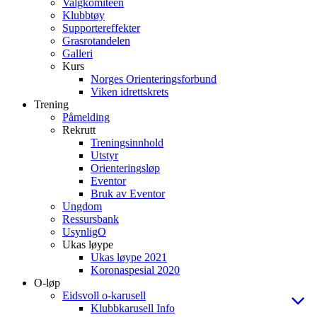
Valgkomiteen
Klubbtøy
Supportereffekter
Grasrotandelen
Galleri
Kurs
Norges Orienteringsforbund
Viken idrettskrets
Trening
Påmelding
Rekrutt
Treningsinnhold
Utstyr
Orienteringsløp
Eventor
Bruk av Eventor
Ungdom
Ressursbank
UsynligO
Ukas løype
Ukas løype 2021
Koronaspesial 2020
O-løp
Eidsvoll o-karusell
Klubbkarusell Info