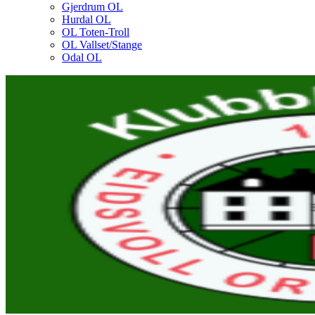
Gjerdrum OL
Hurdal OL
OL Toten-Troll
OL Vallset/Stange
Odal OL