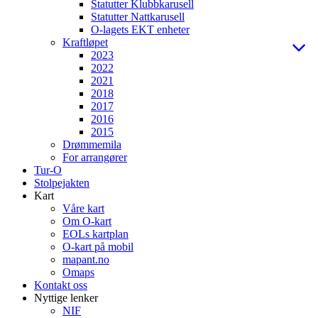
Statutter Klubbkarusell
Statutter Nattkarusell
O-lagets EKT enheter
Kraftløpet
2023
2022
2021
2018
2017
2016
2015
Drømmemila
For arrangører
Tur-O
Stolpejakten
Kart
Våre kart
Om O-kart
EOLs kartplan
O-kart på mobil
mapant.no
Omaps
Kontakt oss
Nyttige lenker
NIF