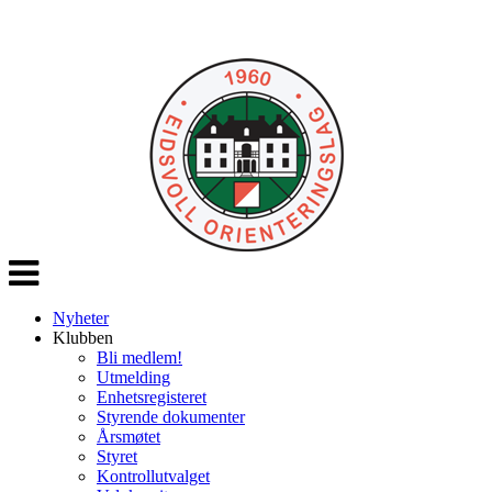
Veksle
navigasjon
Nyheter
Klubben
Bli medlem!
Utmelding
Enhetsregisteret
Styrende dokumenter
Årsmøtet
Styret
Kontrollutvalget