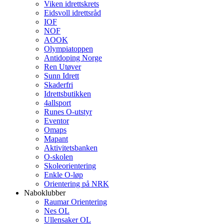
Viken idrettskrets
Eidsvoll idrettsråd
IOF
NOF
AOOK
Olympiatoppen
Antidoping Norge
Ren Utøver
Sunn Idrett
Skaderfri
Idrettsbutikken
4allsport
Runes O-utstyr
Eventor
Omaps
Mapant
Aktivitetsbanken
O-skolen
Skoleorientering
Enkle O-løp
Orientering på NRK
Naboklubber
Raumar Orientering
Nes OL
Ullensaker OL