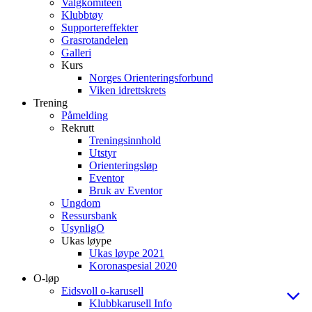
Valgkomiteen
Klubbtøy
Supportereffekter
Grasrotandelen
Galleri
Kurs
Norges Orienteringsforbund
Viken idrettskrets
Trening
Påmelding
Rekrutt
Treningsinnhold
Utstyr
Orienteringsløp
Eventor
Bruk av Eventor
Ungdom
Ressursbank
UsynligO
Ukas løype
Ukas løype 2021
Koronaspesial 2020
O-løp
Eidsvoll o-karusell
Klubbkarusell Info