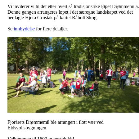
Vi inviterer vi til det etter hvert så tradisjonsrike løpet Drømmemila.
Denne gangen arrangeres løpet i det særegne landskapet ved det
nedlagte Hjera Grustak på kartet Råholt Skog.
Se
innbydelse
for flere detaljer.
Fjorårets Drømmemil ble arrangert i flott vær ved
Eidsvollsbygningen.
Velkommen til 1609 m postplukk!