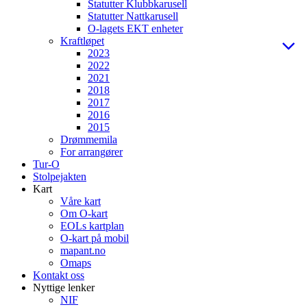
Statutter Klubbkarusell
Statutter Nattkarusell
O-lagets EKT enheter
Kraftløpet
2023
2022
2021
2018
2017
2016
2015
Drømmemila
For arrangører
Tur-O
Stolpejakten
Kart
Våre kart
Om O-kart
EOLs kartplan
O-kart på mobil
mapant.no
Omaps
Kontakt oss
Nyttige lenker
NIF