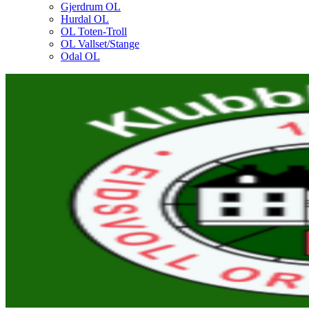
Gjerdrum OL
Hurdal OL
OL Toten-Troll
OL Vallset/Stange
Odal OL