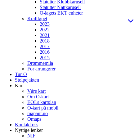
Statutter Klubbkarusell
Statutter Nattkarusell
O-lagets EKT enheter
Kraftløpet
2023
2022
2021
2018
2017
2016
2015
Drømmemila
For arrangører
Tur-O
Stolpejakten
Kart
Våre kart
Om O-kart
EOLs kartplan
O-kart på mobil
mapant.no
Omaps
Kontakt oss
Nyttige lenker
NIF