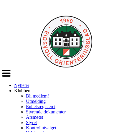
Veksle
navigasjon
Nyheter
Klubben
Bli medlem!
Utmelding
Enhetsregisteret
Styrende dokumenter
Årsmøtet
Styret
Kontrollutvalget