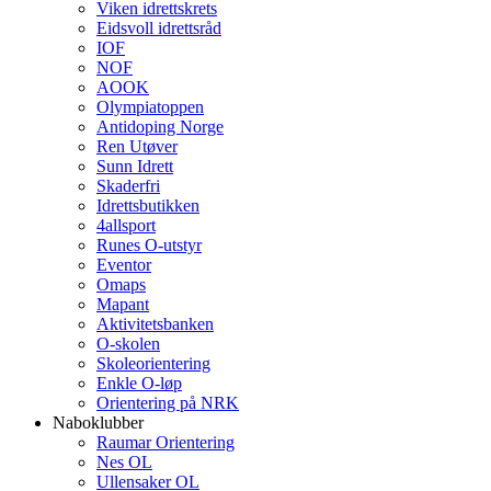
Viken idrettskrets
Eidsvoll idrettsråd
IOF
NOF
AOOK
Olympiatoppen
Antidoping Norge
Ren Utøver
Sunn Idrett
Skaderfri
Idrettsbutikken
4allsport
Runes O-utstyr
Eventor
Omaps
Mapant
Aktivitetsbanken
O-skolen
Skoleorientering
Enkle O-løp
Orientering på NRK
Naboklubber
Raumar Orientering
Nes OL
Ullensaker OL