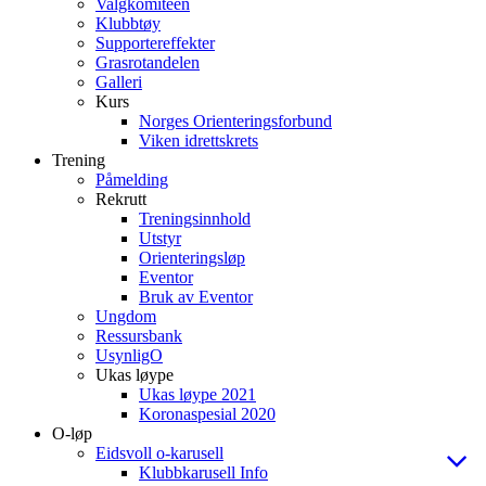
Valgkomiteen
Klubbtøy
Supportereffekter
Grasrotandelen
Galleri
Kurs
Norges Orienteringsforbund
Viken idrettskrets
Trening
Påmelding
Rekrutt
Treningsinnhold
Utstyr
Orienteringsløp
Eventor
Bruk av Eventor
Ungdom
Ressursbank
UsynligO
Ukas løype
Ukas løype 2021
Koronaspesial 2020
O-løp
Eidsvoll o-karusell
Klubbkarusell Info