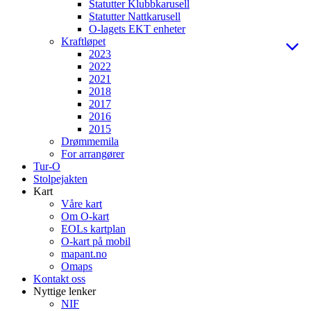
Statutter Klubbkarusell
Statutter Nattkarusell
O-lagets EKT enheter
Kraftløpet
2023
2022
2021
2018
2017
2016
2015
Drømmemila
For arrangører
Tur-O
Stolpejakten
Kart
Våre kart
Om O-kart
EOLs kartplan
O-kart på mobil
mapant.no
Omaps
Kontakt oss
Nyttige lenker
NIF