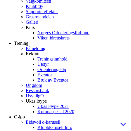
Valgkomiteen
Klubbtøy
Supportereffekter
Grasrotandelen
Galleri
Kurs
Norges Orienteringsforbund
Viken idrettskrets
Trening
Påmelding
Rekrutt
Treningsinnhold
Utstyr
Orienteringsløp
Eventor
Bruk av Eventor
Ungdom
Ressursbank
UsynligO
Ukas løype
Ukas løype 2021
Koronaspesial 2020
O-løp
Eidsvoll o-karusell
Klubbkarusell Info