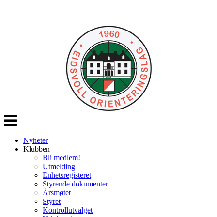
Veksle
navigasjon
Nyheter
Klubben
Bli medlem!
Utmelding
Enhetsregisteret
Styrende dokumenter
Årsmøtet
Styret
Kontrollutvalget