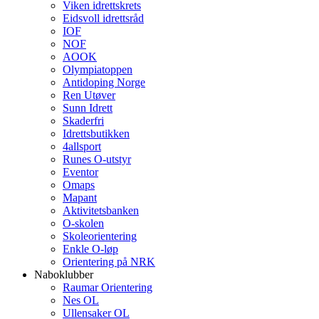
Viken idrettskrets
Eidsvoll idrettsråd
IOF
NOF
AOOK
Olympiatoppen
Antidoping Norge
Ren Utøver
Sunn Idrett
Skaderfri
Idrettsbutikken
4allsport
Runes O-utstyr
Eventor
Omaps
Mapant
Aktivitetsbanken
O-skolen
Skoleorientering
Enkle O-løp
Orientering på NRK
Naboklubber
Raumar Orientering
Nes OL
Ullensaker OL