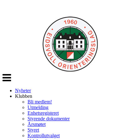
Veksle
navigasjon
Nyheter
Klubben
Bli medlem!
Utmelding
Enhetsregisteret
Styrende dokumenter
Årsmøtet
Styret
Kontrollutvalget