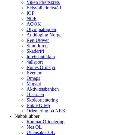
Viken idrettskrets
Eidsvoll idrettsråd
IOF
NOF
AOOK
Olympiatoppen
Antidoping Norge
Ren Utøver
Sunn Idrett
Skaderfri
Idrettsbutikken
4allsport
Runes O-utstyr
Eventor
Omaps
Mapant
Aktivitetsbanken
O-skolen
Skoleorientering
Enkle O-løp
Orientering på NRK
Naboklubber
Raumar Orientering
Nes OL
Ullensaker OL