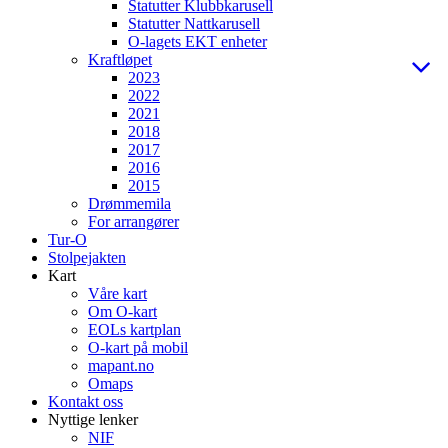
Statutter Klubbkarusell
Statutter Nattkarusell
O-lagets EKT enheter
Kraftløpet
2023
2022
2021
2018
2017
2016
2015
Drømmemila
For arrangører
Tur-O
Stolpejakten
Kart
Våre kart
Om O-kart
EOLs kartplan
O-kart på mobil
mapant.no
Omaps
Kontakt oss
Nyttige lenker
NIF