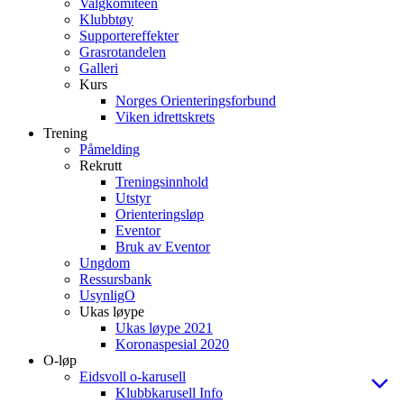
Valgkomiteen
Klubbtøy
Supportereffekter
Grasrotandelen
Galleri
Kurs
Norges Orienteringsforbund
Viken idrettskrets
Trening
Påmelding
Rekrutt
Treningsinnhold
Utstyr
Orienteringsløp
Eventor
Bruk av Eventor
Ungdom
Ressursbank
UsynligO
Ukas løype
Ukas løype 2021
Koronaspesial 2020
O-løp
Eidsvoll o-karusell
Klubbkarusell Info