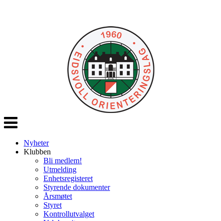
Veksle
navigasjon
Nyheter
Klubben
Bli medlem!
Utmelding
Enhetsregisteret
Styrende dokumenter
Årsmøtet
Styret
Kontrollutvalget