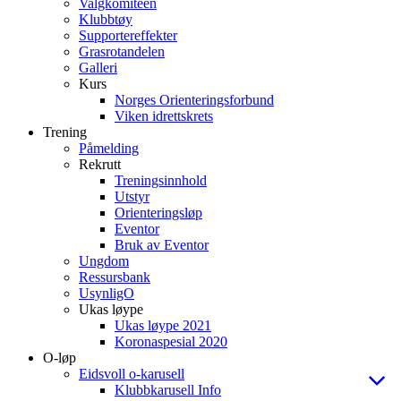
Valgkomiteen
Klubbtøy
Supportereffekter
Grasrotandelen
Galleri
Kurs
Norges Orienteringsforbund
Viken idrettskrets
Trening
Påmelding
Rekrutt
Treningsinnhold
Utstyr
Orienteringsløp
Eventor
Bruk av Eventor
Ungdom
Ressursbank
UsynligO
Ukas løype
Ukas løype 2021
Koronaspesial 2020
O-løp
Eidsvoll o-karusell
Klubbkarusell Info