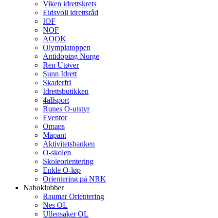
Viken idrettskrets
Eidsvoll idrettsråd
IOF
NOF
AOOK
Olympiatoppen
Antidoping Norge
Ren Utøver
Sunn Idrett
Skaderfri
Idrettsbutikken
4allsport
Runes O-utstyr
Eventor
Omaps
Mapant
Aktivitetsbanken
O-skolen
Skoleorientering
Enkle O-løp
Orientering på NRK
Naboklubber
Raumar Orientering
Nes OL
Ullensaker OL