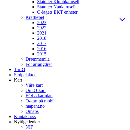
Statutter Klubbkarusell
Statutter Nattkarusell
O-lagets EKT enheter
Kraftløpet
2023
2022
2021
2018
2017
2016
2015
Drømmemila
For arrangører
Tur-O
Stolpejakten
Kart
Våre kart
Om O-kart
EOLs kartplan
O-kart på mobil
mapant.no
Omaps
Kontakt oss
Nyttige lenker
NIF