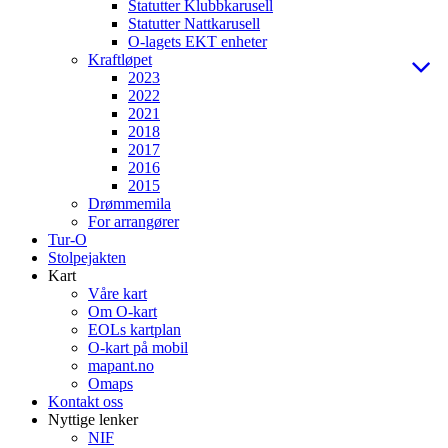
Statutter Klubbkarusell
Statutter Nattkarusell
O-lagets EKT enheter
Kraftløpet
2023
2022
2021
2018
2017
2016
2015
Drømmemila
For arrangører
Tur-O
Stolpejakten
Kart
Våre kart
Om O-kart
EOLs kartplan
O-kart på mobil
mapant.no
Omaps
Kontakt oss
Nyttige lenker
NIF