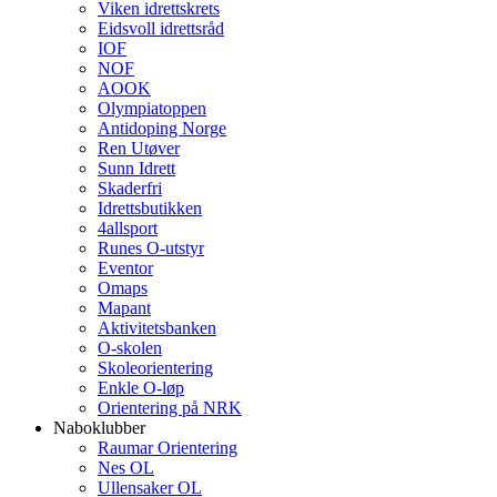
Viken idrettskrets
Eidsvoll idrettsråd
IOF
NOF
AOOK
Olympiatoppen
Antidoping Norge
Ren Utøver
Sunn Idrett
Skaderfri
Idrettsbutikken
4allsport
Runes O-utstyr
Eventor
Omaps
Mapant
Aktivitetsbanken
O-skolen
Skoleorientering
Enkle O-løp
Orientering på NRK
Naboklubber
Raumar Orientering
Nes OL
Ullensaker OL