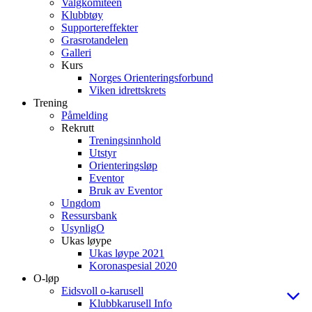
Valgkomiteen
Klubbtøy
Supportereffekter
Grasrotandelen
Galleri
Kurs
Norges Orienteringsforbund
Viken idrettskrets
Trening
Påmelding
Rekrutt
Treningsinnhold
Utstyr
Orienteringsløp
Eventor
Bruk av Eventor
Ungdom
Ressursbank
UsynligO
Ukas løype
Ukas løype 2021
Koronaspesial 2020
O-løp
Eidsvoll o-karusell
Klubbkarusell Info