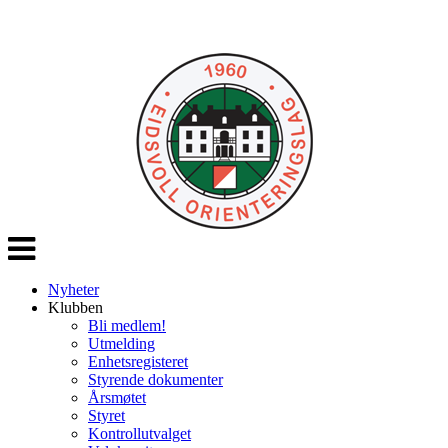
Veksle
navigasjon
Nyheter
Klubben
Bli medlem!
Utmelding
Enhetsregisteret
Styrende dokumenter
Årsmøtet
Styret
Kontrollutvalget