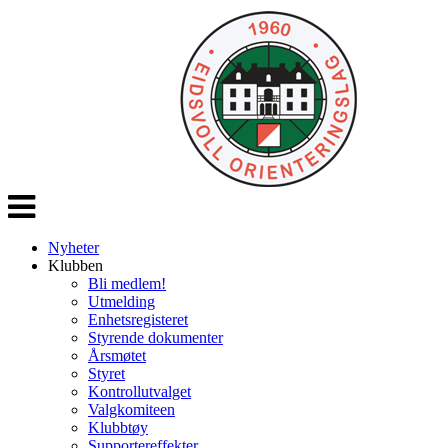
Veksle
navigasjon
Nyheter
Klubben
Bli medlem!
Utmelding
Enhetsregisteret
Styrende dokumenter
Årsmøtet
Styret
Kontrollutvalget
Valgkomiteen
Klubbtøy
Supportereffekter