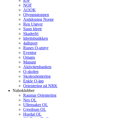
IOF
NOF
AOOK
Olympiatoppen
Antidoping Norge
Ren Utøver
Sunn Idrett
Skaderfri
Idrettsbutikken
4allsport
Runes O-utstyr
Eventor
Omaps
Mapant
Aktivitetsbanken
O-skolen
Skoleorientering
Enkle O-løp
Orientering på NRK
Naboklubber
Raumar Orientering
Nes OL
Ullensaker OL
Gjerdrum OL
Hurdal OL