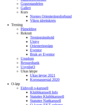
Grasrotandelen
Galleri
Kurs
Norges Orienteringsforbund
Viken idrettskrets
Trening
Påmelding
Rekrutt
Treningsinnhold
Utstyr
Orienteringsløp
Eventor
Bruk av Eventor
Ungdom
Ressursbank
UsynligO
Ukas løype
Ukas løype 2021
Koronaspesial 2020
O-løp
Eidsvoll o-karusell
Klubbkarusell Info
Statutter Klubbkarusell
Statutter Nattkarusell
O-lagets EKT enheter