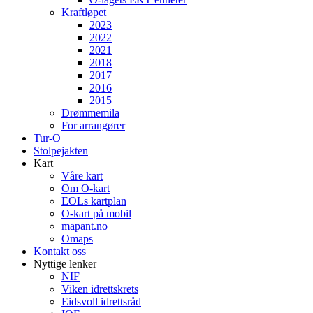
Kraftløpet
2023
2022
2021
2018
2017
2016
2015
Drømmemila
For arrangører
Tur-O
Stolpejakten
Kart
Våre kart
Om O-kart
EOLs kartplan
O-kart på mobil
mapant.no
Omaps
Kontakt oss
Nyttige lenker
NIF
Viken idrettskrets
Eidsvoll idrettsråd