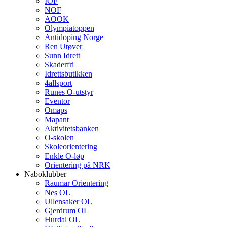
IOF
NOF
AOOK
Olympiatoppen
Antidoping Norge
Ren Utøver
Sunn Idrett
Skaderfri
Idrettsbutikken
4allsport
Runes O-utstyr
Eventor
Omaps
Mapant
Aktivitetsbanken
O-skolen
Skoleorientering
Enkle O-løp
Orientering på NRK
Naboklubber
Raumar Orientering
Nes OL
Ullensaker OL
Gjerdrum OL
Hurdal OL