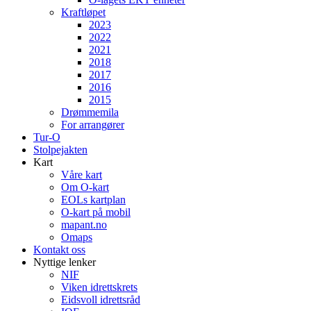
Kraftløpet
2023
2022
2021
2018
2017
2016
2015
Drømmemila
For arrangører
Tur-O
Stolpejakten
Kart
Våre kart
Om O-kart
EOLs kartplan
O-kart på mobil
mapant.no
Omaps
Kontakt oss
Nyttige lenker
NIF
Viken idrettskrets
Eidsvoll idrettsråd