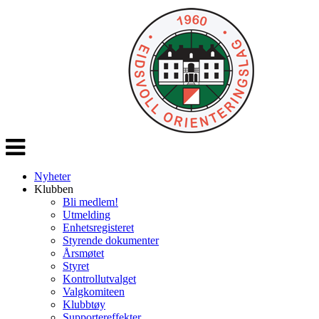
Veksle
navigasjon
Nyheter
Klubben
Bli medlem!
Utmelding
Enhetsregisteret
Styrende dokumenter
Årsmøtet
Styret
Kontrollutvalget
Valgkomiteen
Klubbtøy
Supportereffekter