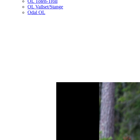
OL Toten-Troll
OL Vallset/Stange
Odal OL