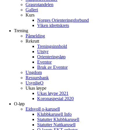
Grasrotandelen
Galleri
Kurs
Norges Orienteringsforbund
Viken idrettskrets
Trening
Påmelding
Rekrutt
Treningsinnhold
Utstyr
Orienteringsløp
Eventor
Bruk av Eventor
Ungdom
Ressursbank
UsynligO
Ukas løype
Ukas løype 2021
Koronaspesial 2020
O-løp
Eidsvoll o-karusell
Klubbkarusell Info
Statutter Klubbkarusell
Statutter Nattkarusell
O-lagets EKT enheter