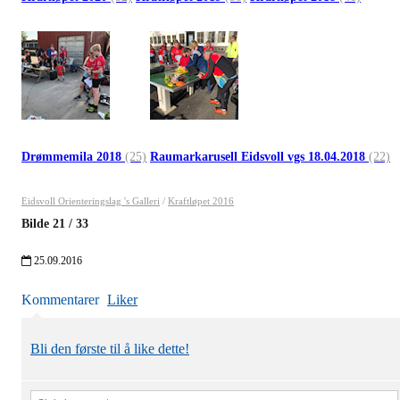
Drømmemila 2018
(25)
Raumarkarusell Eidsvoll vgs 18.04.2018
(22)
Eidsvoll Orienteringslag 's Galleri
/
Kraftløpet 2016
Bilde
21
/
33
25.09.2016
Kommentarer
Liker
Bli den første til å like dette!