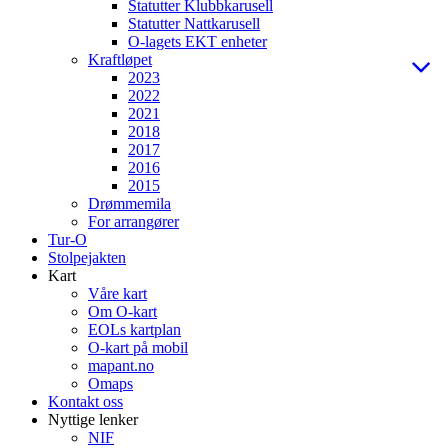
Statutter Klubbkarusell
Statutter Nattkarusell
O-lagets EKT enheter
Kraftløpet
2023
2022
2021
2018
2017
2016
2015
Drømmemila
For arrangører
Tur-O
Stolpejakten
Kart
Våre kart
Om O-kart
EOLs kartplan
O-kart på mobil
mapant.no
Omaps
Kontakt oss
Nyttige lenker
NIF