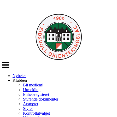
Veksle
navigasjon
Nyheter
Klubben
Bli medlem!
Utmelding
Enhetsregisteret
Styrende dokumenter
Årsmøtet
Styret
Kontrollutvalget