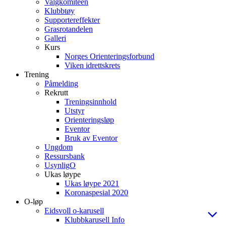
Valgkomiteen
Klubbtøy
Supportereffekter
Grasrotandelen
Galleri
Kurs
Norges Orienteringsforbund
Viken idrettskrets
Trening
Påmelding
Rekrutt
Treningsinnhold
Utstyr
Orienteringsløp
Eventor
Bruk av Eventor
Ungdom
Ressursbank
UsynligO
Ukas løype
Ukas løype 2021
Koronaspesial 2020
O-løp
Eidsvoll o-karusell
Klubbkarusell Info