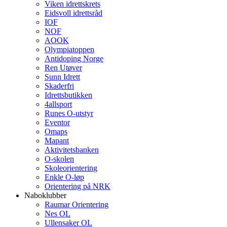
Viken idrettskrets
Eidsvoll idrettsråd
IOF
NOF
AOOK
Olympiatoppen
Antidoping Norge
Ren Utøver
Sunn Idrett
Skaderfri
Idrettsbutikken
4allsport
Runes O-utstyr
Eventor
Omaps
Mapant
Aktivitetsbanken
O-skolen
Skoleorientering
Enkle O-løp
Orientering på NRK
Naboklubber
Raumar Orientering
Nes OL
Ullensaker OL