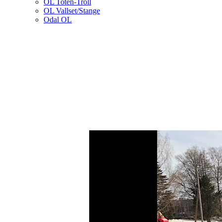
OL Toten-Troll
OL Vallset/Stange
Odal OL