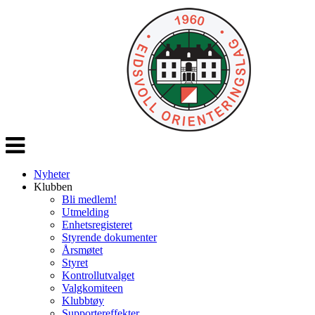
Veksle
navigasjon
Nyheter
Klubben
Bli medlem!
Utmelding
Enhetsregisteret
Styrende dokumenter
Årsmøtet
Styret
Kontrollutvalget
Valgkomiteen
Klubbtøy
Supportereffekter