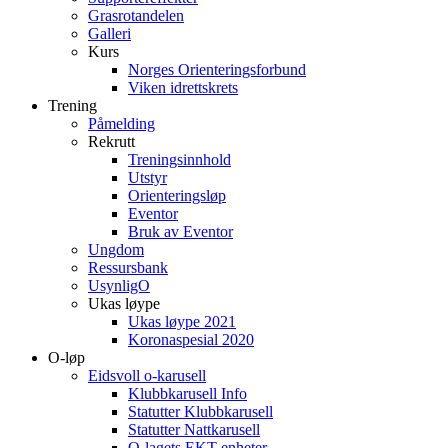
Grasrotandelen
Galleri
Kurs
Norges Orienteringsforbund
Viken idrettskrets
Trening
Påmelding
Rekrutt
Treningsinnhold
Utstyr
Orienteringsløp
Eventor
Bruk av Eventor
Ungdom
Ressursbank
UsynligO
Ukas løype
Ukas løype 2021
Koronaspesial 2020
O-løp
Eidsvoll o-karusell
Klubbkarusell Info
Statutter Klubbkarusell
Statutter Nattkarusell
O-lagets EKT enheter