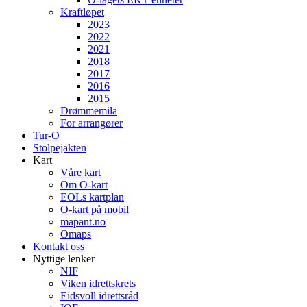
Kraftløpet
2023
2022
2021
2018
2017
2016
2015
Drømmemila
For arrangører
Tur-O
Stolpejakten
Kart
Våre kart
Om O-kart
EOLs kartplan
O-kart på mobil
mapant.no
Omaps
Kontakt oss
Nyttige lenker
NIF
Viken idrettskrets
Eidsvoll idrettsråd