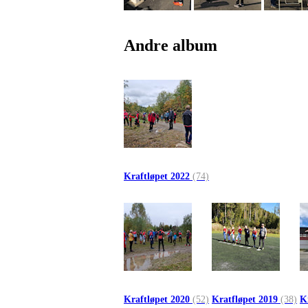
Andre album
Kraftløpet 2022
(74)
Kraftløpet 2020
(52)
Kratfløpet 2019
(38)
K