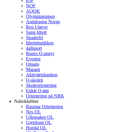
IOF
NOF
AOOK
Olympiatoppen
Antidoping Norge
Ren Utøver
Sunn Idrett
Skaderfri
Idrettsbutikken
4allsport
Runes O-utstyr
Eventor
Omaps
Mapant
Aktivitetsbanken
O-skolen
Skoleorientering
Enkle O-løp
Orientering på NRK
Naboklubber
Raumar Orientering
Nes OL
Ullensaker OL
Gjerdrum OL
Hurdal OL