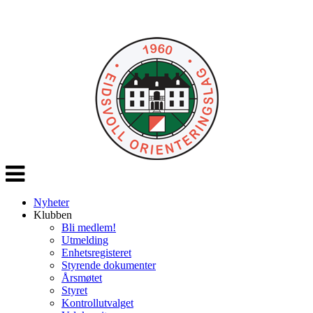
Veksle
navigasjon
Nyheter
Klubben
Bli medlem!
Utmelding
Enhetsregisteret
Styrende dokumenter
Årsmøtet
Styret
Kontrollutvalget