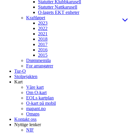
Statutter Klubbkarusell
Statutter Nattkarusell
O-lagets EKT enheter
Kraftløpet
2023
2022
2021
2018
2017
2016
2015
Drømmemila
For arrangører
Tur-O
Stolpejakten
Kart
Våre kart
Om O-kart
EOLs kartplan
O-kart på mobil
mapant.no
Omaps
Kontakt oss
Nyttige lenker
NIF