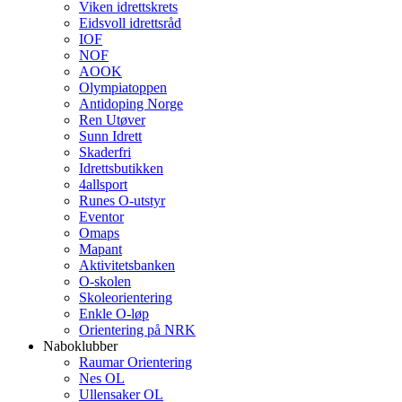
Viken idrettskrets
Eidsvoll idrettsråd
IOF
NOF
AOOK
Olympiatoppen
Antidoping Norge
Ren Utøver
Sunn Idrett
Skaderfri
Idrettsbutikken
4allsport
Runes O-utstyr
Eventor
Omaps
Mapant
Aktivitetsbanken
O-skolen
Skoleorientering
Enkle O-løp
Orientering på NRK
Naboklubber
Raumar Orientering
Nes OL
Ullensaker OL