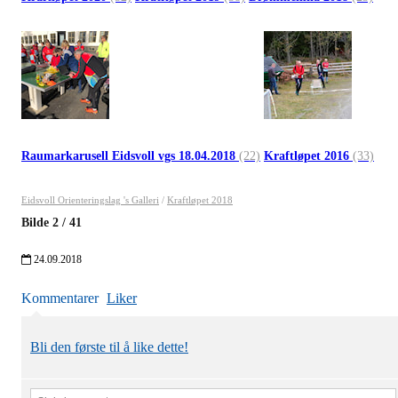
Raumarkarusell Eidsvoll vgs 18.04.2018
(22)
Kraftløpet 2016
(33)
Eidsvoll Orienteringslag 's Galleri
/
Kraftløpet 2018
Bilde
2
/
41
24.09.2018
Kommentarer
Liker
Bli den første til å like dette!