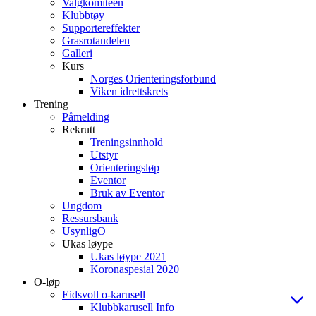
Valgkomiteen
Klubbtøy
Supportereffekter
Grasrotandelen
Galleri
Kurs
Norges Orienteringsforbund
Viken idrettskrets
Trening
Påmelding
Rekrutt
Treningsinnhold
Utstyr
Orienteringsløp
Eventor
Bruk av Eventor
Ungdom
Ressursbank
UsynligO
Ukas løype
Ukas løype 2021
Koronaspesial 2020
O-løp
Eidsvoll o-karusell
Klubbkarusell Info