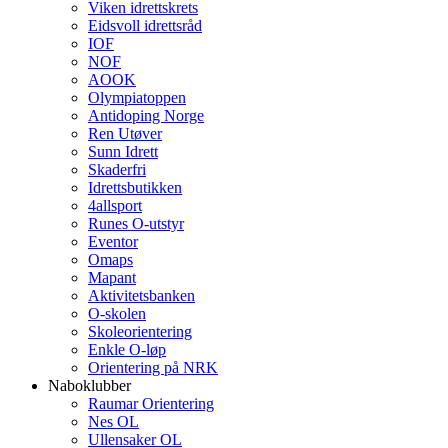
Viken idrettskrets
Eidsvoll idrettsråd
IOF
NOF
AOOK
Olympiatoppen
Antidoping Norge
Ren Utøver
Sunn Idrett
Skaderfri
Idrettsbutikken
4allsport
Runes O-utstyr
Eventor
Omaps
Mapant
Aktivitetsbanken
O-skolen
Skoleorientering
Enkle O-løp
Orientering på NRK
Naboklubber
Raumar Orientering
Nes OL
Ullensaker OL