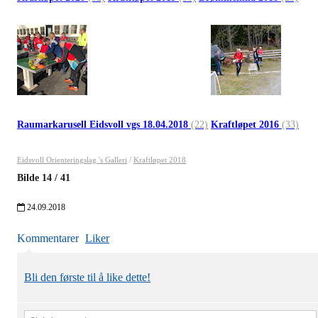
Raumarkarusell Eidsvoll vgs 18.04.2018
(22)
Kraftløpet 2016
(33)
Eidsvoll Orienteringslag 's Galleri
/
Kraftløpet 2018
Bilde
14
/
41
24.09.2018
Kommentarer
Liker
Bli den første til å like dette!