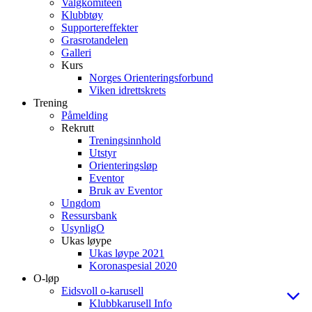
Valgkomiteen
Klubbtøy
Supportereffekter
Grasrotandelen
Galleri
Kurs
Norges Orienteringsforbund
Viken idrettskrets
Trening
Påmelding
Rekrutt
Treningsinnhold
Utstyr
Orienteringsløp
Eventor
Bruk av Eventor
Ungdom
Ressursbank
UsynligO
Ukas løype
Ukas løype 2021
Koronaspesial 2020
O-løp
Eidsvoll o-karusell
Klubbkarusell Info