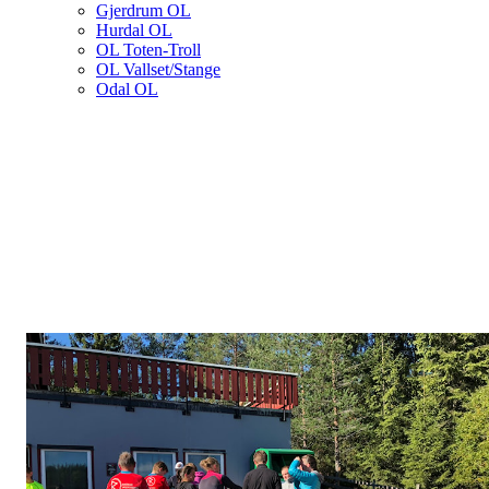
Gjerdrum OL
Hurdal OL
OL Toten-Troll
OL Vallset/Stange
Odal OL