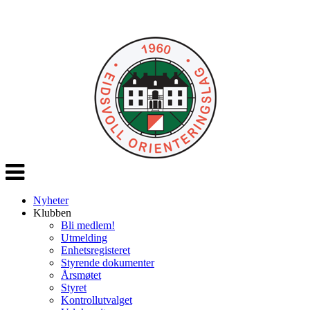
Veksle
navigasjon
Nyheter
Klubben
Bli medlem!
Utmelding
Enhetsregisteret
Styrende dokumenter
Årsmøtet
Styret
Kontrollutvalget