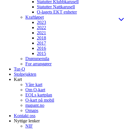
Statutter Klubbkarusell
Statutter Nattkarusell
O-lagets EKT enheter
Kraftløpet
2023
2022
2021
2018
2017
2016
2015
Drømmemila
For arrangører
Tur-O
Stolpejakten
Kart
Våre kart
Om O-kart
EOLs kartplan
O-kart på mobil
mapant.no
Omaps
Kontakt oss
Nyttige lenker
NIF