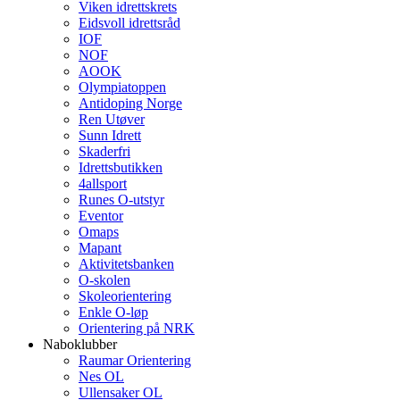
Viken idrettskrets
Eidsvoll idrettsråd
IOF
NOF
AOOK
Olympiatoppen
Antidoping Norge
Ren Utøver
Sunn Idrett
Skaderfri
Idrettsbutikken
4allsport
Runes O-utstyr
Eventor
Omaps
Mapant
Aktivitetsbanken
O-skolen
Skoleorientering
Enkle O-løp
Orientering på NRK
Naboklubber
Raumar Orientering
Nes OL
Ullensaker OL