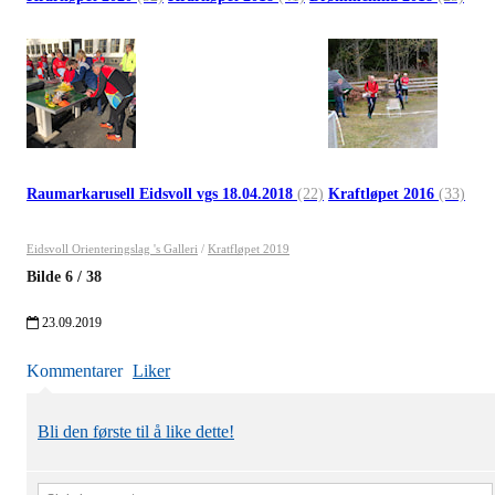
Raumarkarusell Eidsvoll vgs 18.04.2018
(22)
Kraftløpet 2016
(33)
Eidsvoll Orienteringslag 's Galleri
/
Kratfløpet 2019
Bilde
6
/
38
23.09.2019
Kommentarer
Liker
Bli den første til å like dette!