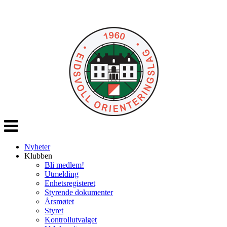
Veksle
navigasjon
Nyheter
Klubben
Bli medlem!
Utmelding
Enhetsregisteret
Styrende dokumenter
Årsmøtet
Styret
Kontrollutvalget