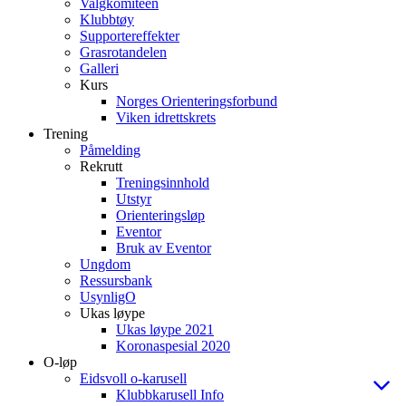
Valgkomiteen
Klubbtøy
Supportereffekter
Grasrotandelen
Galleri
Kurs
Norges Orienteringsforbund
Viken idrettskrets
Trening
Påmelding
Rekrutt
Treningsinnhold
Utstyr
Orienteringsløp
Eventor
Bruk av Eventor
Ungdom
Ressursbank
UsynligO
Ukas løype
Ukas løype 2021
Koronaspesial 2020
O-løp
Eidsvoll o-karusell
Klubbkarusell Info