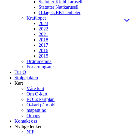
Statutter Klubbkarusell
Statutter Nattkarusell
O-lagets EKT enheter
Kraftløpet
2023
2022
2021
2018
2017
2016
2015
Drømmemila
For arrangører
Tur-O
Stolpejakten
Kart
Våre kart
Om O-kart
EOLs kartplan
O-kart på mobil
mapant.no
Omaps
Kontakt oss
Nyttige lenker
NIF