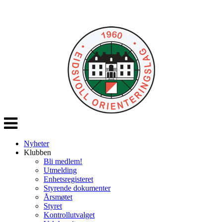
Veksle
navigasjon
Nyheter
Klubben
Bli medlem!
Utmelding
Enhetsregisteret
Styrende dokumenter
Årsmøtet
Styret
Kontrollutvalget