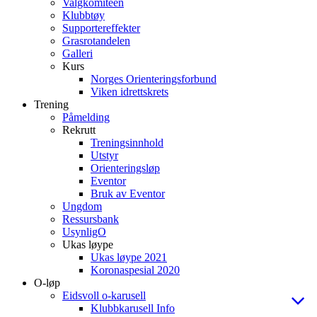
Valgkomiteen
Klubbtøy
Supportereffekter
Grasrotandelen
Galleri
Kurs
Norges Orienteringsforbund
Viken idrettskrets
Trening
Påmelding
Rekrutt
Treningsinnhold
Utstyr
Orienteringsløp
Eventor
Bruk av Eventor
Ungdom
Ressursbank
UsynligO
Ukas løype
Ukas løype 2021
Koronaspesial 2020
O-løp
Eidsvoll o-karusell
Klubbkarusell Info