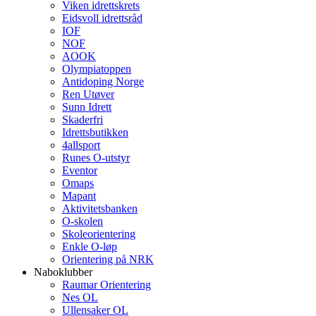
Viken idrettskrets
Eidsvoll idrettsråd
IOF
NOF
AOOK
Olympiatoppen
Antidoping Norge
Ren Utøver
Sunn Idrett
Skaderfri
Idrettsbutikken
4allsport
Runes O-utstyr
Eventor
Omaps
Mapant
Aktivitetsbanken
O-skolen
Skoleorientering
Enkle O-løp
Orientering på NRK
Naboklubber
Raumar Orientering
Nes OL
Ullensaker OL