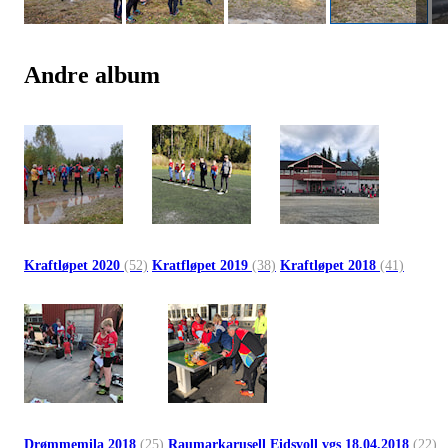
Andre album
Kraftløpet 2020
(52)
Kratfløpet 2019
(38)
Kraftløpet 2018
(41)
Drømmemila 2018
(25)
Raumarkarusell Eidsvoll vgs 18.04.2018
(22)