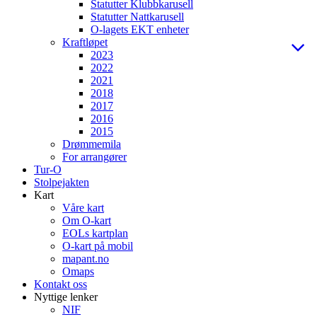
Statutter Klubbkarusell
Statutter Nattkarusell
O-lagets EKT enheter
Kraftløpet
2023
2022
2021
2018
2017
2016
2015
Drømmemila
For arrangører
Tur-O
Stolpejakten
Kart
Våre kart
Om O-kart
EOLs kartplan
O-kart på mobil
mapant.no
Omaps
Kontakt oss
Nyttige lenker
NIF