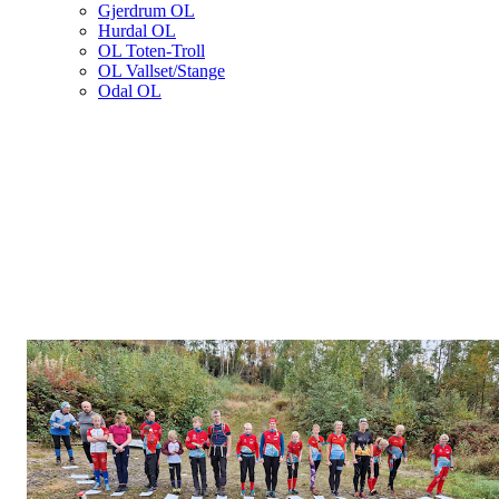
Gjerdrum OL
Hurdal OL
OL Toten-Troll
OL Vallset/Stange
Odal OL