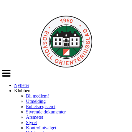
Veksle
navigasjon
Nyheter
Klubben
Bli medlem!
Utmelding
Enhetsregisteret
Styrende dokumenter
Årsmøtet
Styret
Kontrollutvalget