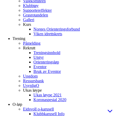
Valgkomiteen
Klubbtøy
Supportereffekter
Grasrotandelen
Galleri
Kurs
Norges Orienteringsforbund
Viken idrettskrets
Trening
Påmelding
Rekrutt
Treningsinnhold
Utstyr
Orienteringsløp
Eventor
Bruk av Eventor
Ungdom
Ressursbank
UsynligO
Ukas løype
Ukas løype 2021
Koronaspesial 2020
O-løp
Eidsvoll o-karusell
Klubbkarusell Info