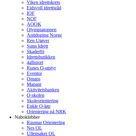
Viken idrettskrets
Eidsvoll idrettsråd
IOF
NOF
AOOK
Olympiatoppen
Antidoping Norge
Ren Utøver
Sunn Idrett
Skaderfri
Idrettsbutikken
4allsport
Runes O-utstyr
Eventor
Omaps
Mapant
Aktivitetsbanken
O-skolen
Skoleorientering
Enkle O-løp
Orientering på NRK
Naboklubber
Raumar Orientering
Nes OL
Ullensaker OL