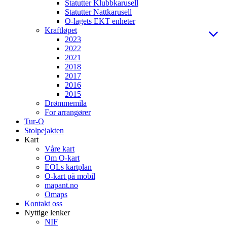
Statutter Klubbkarusell
Statutter Nattkarusell
O-lagets EKT enheter
Kraftløpet
2023
2022
2021
2018
2017
2016
2015
Drømmemila
For arrangører
Tur-O
Stolpejakten
Kart
Våre kart
Om O-kart
EOLs kartplan
O-kart på mobil
mapant.no
Omaps
Kontakt oss
Nyttige lenker
NIF