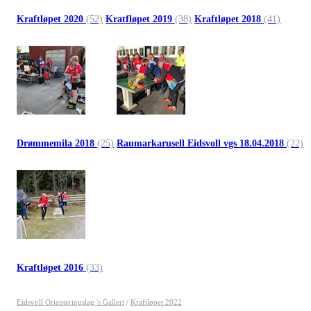
Kraftløpet 2020
(52)
Kratfløpet 2019
(38)
Kraftløpet 2018
(41)
Drømmemila 2018
(25)
Raumarkarusell Eidsvoll vgs 18.04.2018
(22)
Kraftløpet 2016
(33)
Eidsvoll Orienteringslag 's Galleri
/
Kraftløpet 2022