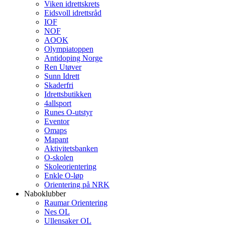
Viken idrettskrets
Eidsvoll idrettsråd
IOF
NOF
AOOK
Olympiatoppen
Antidoping Norge
Ren Utøver
Sunn Idrett
Skaderfri
Idrettsbutikken
4allsport
Runes O-utstyr
Eventor
Omaps
Mapant
Aktivitetsbanken
O-skolen
Skoleorientering
Enkle O-løp
Orientering på NRK
Naboklubber
Raumar Orientering
Nes OL
Ullensaker OL