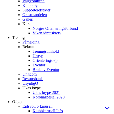
Valgkomiteen
Klubbtøy
Supportereffekter
Grasrotandelen
Galleri
Kurs
Norges Orienteringsforbund
Viken idrettskrets
Trening
Påmelding
Rekrutt
Treningsinnhold
Utstyr
Orienteringsløp
Eventor
Bruk av Eventor
Ungdom
Ressursbank
UsynligO
Ukas løype
Ukas løype 2021
Koronaspesial 2020
O-løp
Eidsvoll o-karusell
Klubbkarusell Info