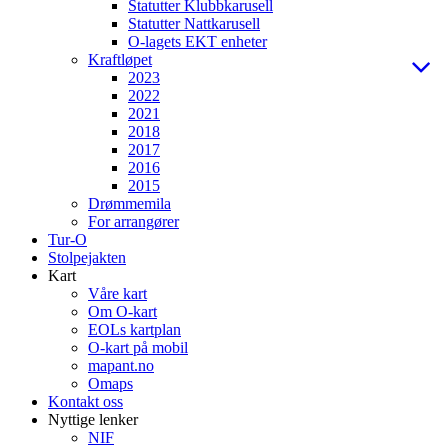
Statutter Klubbkarusell
Statutter Nattkarusell
O-lagets EKT enheter
Kraftløpet
2023
2022
2021
2018
2017
2016
2015
Drømmemila
For arrangører
Tur-O
Stolpejakten
Kart
Våre kart
Om O-kart
EOLs kartplan
O-kart på mobil
mapant.no
Omaps
Kontakt oss
Nyttige lenker
NIF