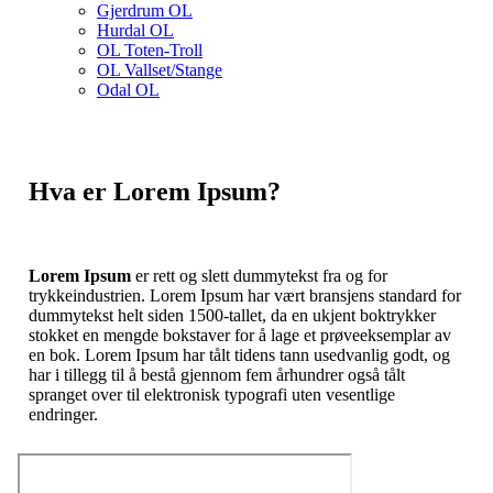
Gjerdrum OL
Hurdal OL
OL Toten-Troll
OL Vallset/Stange
Odal OL
Hva er Lorem Ipsum?
Lorem Ipsum
er rett og slett dummytekst fra og for
trykkeindustrien. Lorem Ipsum har vært bransjens standard for
dummytekst helt siden 1500-tallet, da en ukjent boktrykker
stokket en mengde bokstaver for å lage et prøveeksemplar av
en bok. Lorem Ipsum har tålt tidens tann usedvanlig godt, og
har i tillegg til å bestå gjennom fem århundrer også tålt
spranget over til elektronisk typografi uten vesentlige
endringer.