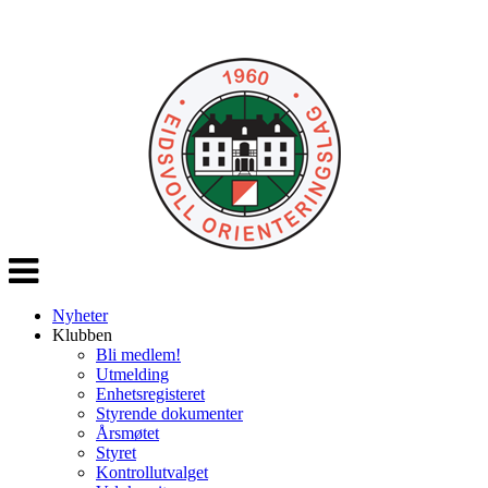
Veksle
navigasjon
Nyheter
Klubben
Bli medlem!
Utmelding
Enhetsregisteret
Styrende dokumenter
Årsmøtet
Styret
Kontrollutvalget