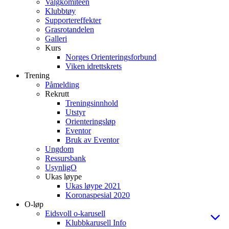
Valgkomiteen
Klubbtøy
Supportereffekter
Grasrotandelen
Galleri
Kurs
Norges Orienteringsforbund
Viken idrettskrets
Trening
Påmelding
Rekrutt
Treningsinnhold
Utstyr
Orienteringsløp
Eventor
Bruk av Eventor
Ungdom
Ressursbank
UsynligO
Ukas løype
Ukas løype 2021
Koronaspesial 2020
O-løp
Eidsvoll o-karusell
Klubbkarusell Info