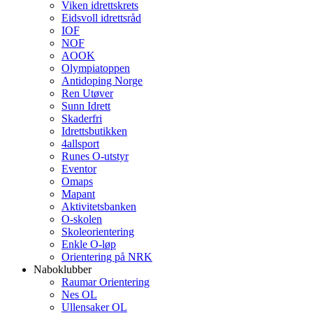
Viken idrettskrets
Eidsvoll idrettsråd
IOF
NOF
AOOK
Olympiatoppen
Antidoping Norge
Ren Utøver
Sunn Idrett
Skaderfri
Idrettsbutikken
4allsport
Runes O-utstyr
Eventor
Omaps
Mapant
Aktivitetsbanken
O-skolen
Skoleorientering
Enkle O-løp
Orientering på NRK
Naboklubber
Raumar Orientering
Nes OL
Ullensaker OL