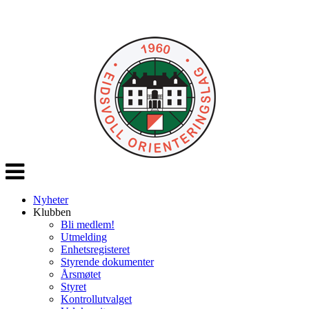
Veksle
navigasjon
Nyheter
Klubben
Bli medlem!
Utmelding
Enhetsregisteret
Styrende dokumenter
Årsmøtet
Styret
Kontrollutvalget