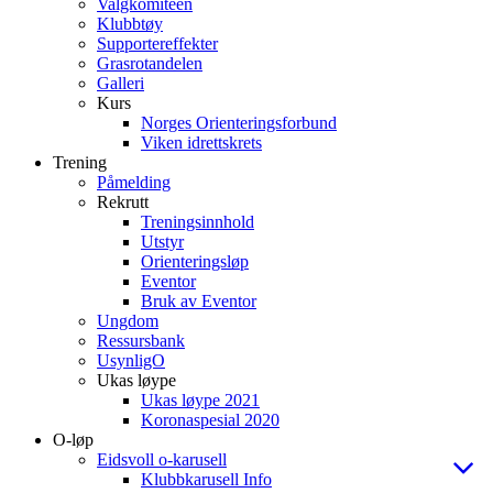
Valgkomiteen
Klubbtøy
Supportereffekter
Grasrotandelen
Galleri
Kurs
Norges Orienteringsforbund
Viken idrettskrets
Trening
Påmelding
Rekrutt
Treningsinnhold
Utstyr
Orienteringsløp
Eventor
Bruk av Eventor
Ungdom
Ressursbank
UsynligO
Ukas løype
Ukas løype 2021
Koronaspesial 2020
O-løp
Eidsvoll o-karusell
Klubbkarusell Info