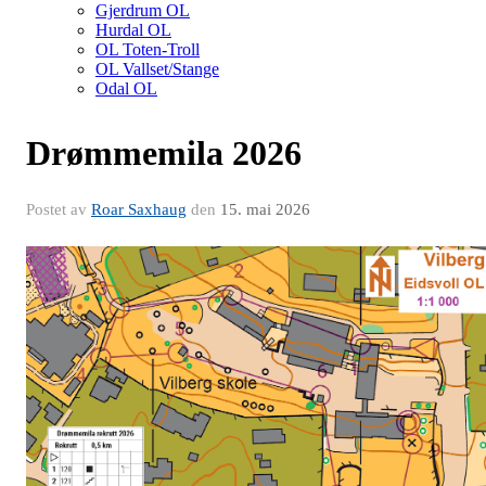
Gjerdrum OL
Hurdal OL
OL Toten-Troll
OL Vallset/Stange
Odal OL
Drømmemila 2026
Postet av
Roar Saxhaug
den
15. mai 2026