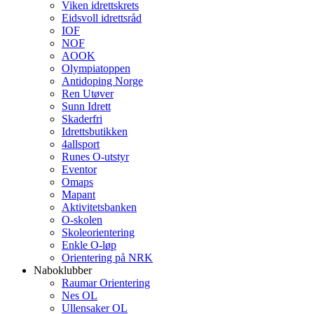
Viken idrettskrets
Eidsvoll idrettsråd
IOF
NOF
AOOK
Olympiatoppen
Antidoping Norge
Ren Utøver
Sunn Idrett
Skaderfri
Idrettsbutikken
4allsport
Runes O-utstyr
Eventor
Omaps
Mapant
Aktivitetsbanken
O-skolen
Skoleorientering
Enkle O-løp
Orientering på NRK
Naboklubber
Raumar Orientering
Nes OL
Ullensaker OL