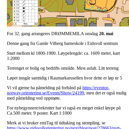
For 32. gang arrangeres DRØMMEMILA onsdag
20. mai
Denne gang fra Gamle Vilberg barneskole i Eidsvoll sentrum
Start mellom kl 1800-1900. Løypelengde: ca. 1609 meter, kart
1:2000
Terrenget er bolig og bedrifts område. Mest asfalt. Litt terreng
Løpet inngår samtidig i Raumarkarusellen hvor dette er løp nr 5
Vi vil gjerne ha påmelding på forhånd på
https://eventor-
norway.orientering.se/Events/Show/24199
, men det er også mulig
med påmelding ved oppmøte.
For nybegynnere/rekrutter har vi også en meget enkel løype på
Ca.500 meter. 9 poster. Kart 1:1000
Merk at vi bruker emiTag til tidtaking og stempling, se
https://www.eidsvollorientering.no/next/blog/post/278663/nytt-