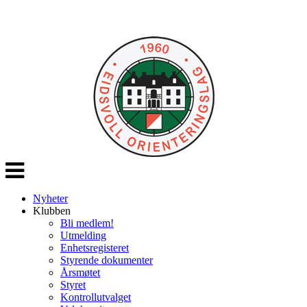
Veksle
navigasjon
Nyheter
Klubben
Bli medlem!
Utmelding
Enhetsregisteret
Styrende dokumenter
Årsmøtet
Styret
Kontrollutvalget