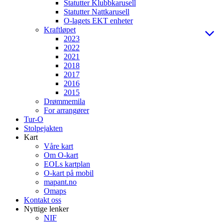
Statutter Klubbkarusell
Statutter Nattkarusell
O-lagets EKT enheter
Kraftløpet
2023
2022
2021
2018
2017
2016
2015
Drømmemila
For arrangører
Tur-O
Stolpejakten
Kart
Våre kart
Om O-kart
EOLs kartplan
O-kart på mobil
mapant.no
Omaps
Kontakt oss
Nyttige lenker
NIF