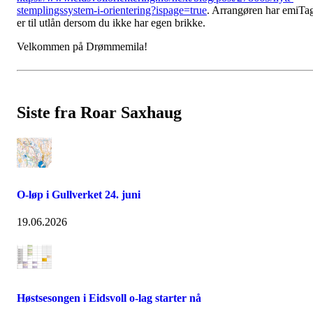
stemplingssystem-i-orientering?ispage=true
. Arrangøren har emiTa
er til utlån dersom du ikke har egen brikke.
Velkommen på Drømmemila!
Siste fra Roar Saxhaug
O-løp i Gullverket 24. juni
19.06.2026
Høstsesongen i Eidsvoll o-lag starter nå