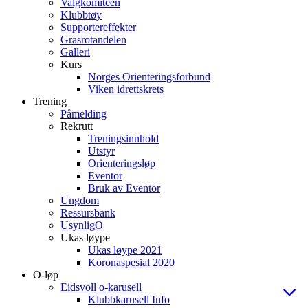
Valgkomiteen
Klubbtøy
Supportereffekter
Grasrotandelen
Galleri
Kurs
Norges Orienteringsforbund
Viken idrettskrets
Trening
Påmelding
Rekrutt
Treningsinnhold
Utstyr
Orienteringsløp
Eventor
Bruk av Eventor
Ungdom
Ressursbank
UsynligO
Ukas løype
Ukas løype 2021
Koronaspesial 2020
O-løp
Eidsvoll o-karusell
Klubbkarusell Info