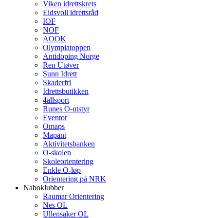
Viken idrettskrets
Eidsvoll idrettsråd
IOF
NOF
AOOK
Olympiatoppen
Antidoping Norge
Ren Utøver
Sunn Idrett
Skaderfri
Idrettsbutikken
4allsport
Runes O-utstyr
Eventor
Omaps
Mapant
Aktivitetsbanken
O-skolen
Skoleorientering
Enkle O-løp
Orientering på NRK
Naboklubber
Raumar Orientering
Nes OL
Ullensaker OL