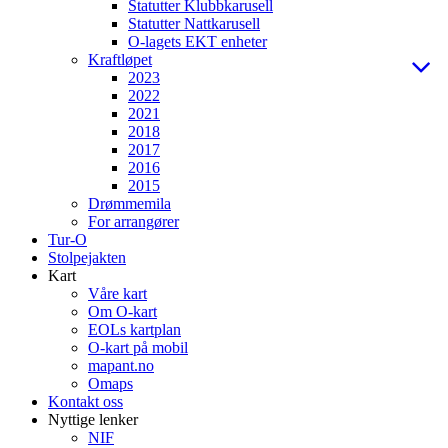
Statutter Klubbkarusell
Statutter Nattkarusell
O-lagets EKT enheter
Kraftløpet
2023
2022
2021
2018
2017
2016
2015
Drømmemila
For arrangører
Tur-O
Stolpejakten
Kart
Våre kart
Om O-kart
EOLs kartplan
O-kart på mobil
mapant.no
Omaps
Kontakt oss
Nyttige lenker
NIF