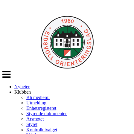
Veksle
navigasjon
Nyheter
Klubben
Bli medlem!
Utmelding
Enhetsregisteret
Styrende dokumenter
Årsmøtet
Styret
Kontrollutvalget