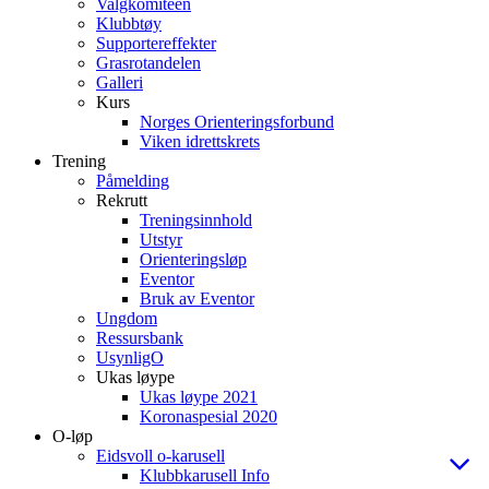
Valgkomiteen
Klubbtøy
Supportereffekter
Grasrotandelen
Galleri
Kurs
Norges Orienteringsforbund
Viken idrettskrets
Trening
Påmelding
Rekrutt
Treningsinnhold
Utstyr
Orienteringsløp
Eventor
Bruk av Eventor
Ungdom
Ressursbank
UsynligO
Ukas løype
Ukas løype 2021
Koronaspesial 2020
O-løp
Eidsvoll o-karusell
Klubbkarusell Info