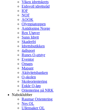
Viken idrettskrets
Eidsvoll idrettsråd
IOF
NOF
AOOK
Olympiatoppen
Antidoping Norge
Ren Utøver
Sunn Idrett
Skaderfri
Idrettsbutikken
4allsport
Runes O-utstyr
Eventor
Omaps
Mapant
Aktivitetsbanken
O-skolen
Skoleorientering
Enkle O-løp
Orientering på NRK
Naboklubber
Raumar Orientering
Nes OL
Ullensaker OL