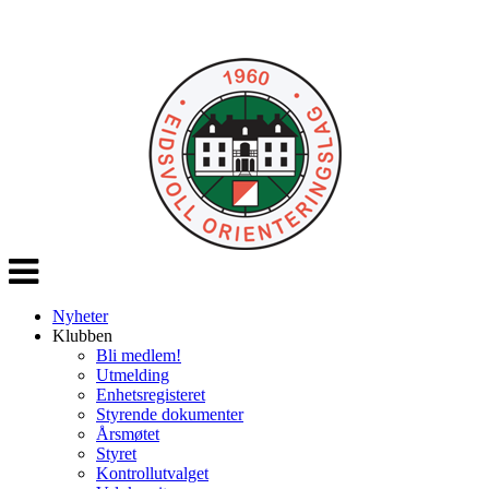
Veksle
navigasjon
Nyheter
Klubben
Bli medlem!
Utmelding
Enhetsregisteret
Styrende dokumenter
Årsmøtet
Styret
Kontrollutvalget