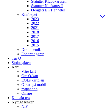
Statutter Klubbkarusell
Statutter Nattkarusell
O-lagets EKT enheter
Kraftløpet
2023
2022
2021
2018
2017
2016
2015
Drømmemila
For arrangører
Tur-O
Stolpejakten
Kart
Våre kart
Om O-kart
EOLs kartplan
O-kart på mobil
mapant.no
Omaps
Kontakt oss
Nyttige lenker
NIF