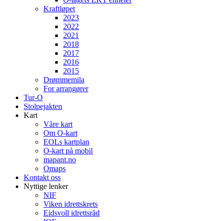
Kraftløpet
2023
2022
2021
2018
2017
2016
2015
Drømmemila
For arrangører
Tur-O
Stolpejakten
Kart
Våre kart
Om O-kart
EOLs kartplan
O-kart på mobil
mapant.no
Omaps
Kontakt oss
Nyttige lenker
NIF
Viken idrettskrets
Eidsvoll idrettsråd