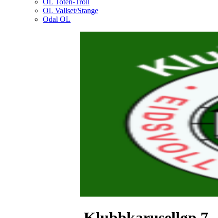
OL Toten-Troll
OL Vallset/Stange
Odal OL
Klubbkaruselløp 7