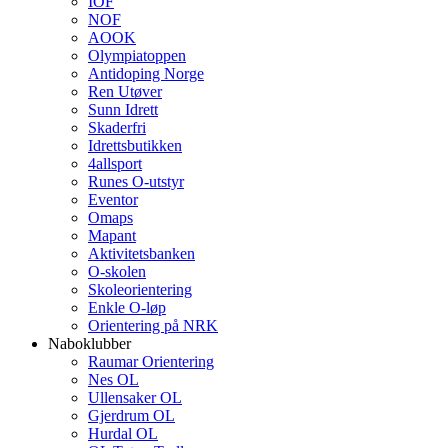
IOF
NOF
AOOK
Olympiatoppen
Antidoping Norge
Ren Utøver
Sunn Idrett
Skaderfri
Idrettsbutikken
4allsport
Runes O-utstyr
Eventor
Omaps
Mapant
Aktivitetsbanken
O-skolen
Skoleorientering
Enkle O-løp
Orientering på NRK
Naboklubber
Raumar Orientering
Nes OL
Ullensaker OL
Gjerdrum OL
Hurdal OL