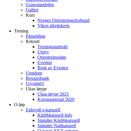
Grasrotandelen
Galleri
Kurs
Norges Orienteringsforbund
Viken idrettskrets
Trening
Påmelding
Rekrutt
Treningsinnhold
Utstyr
Orienteringsløp
Eventor
Bruk av Eventor
Ungdom
Ressursbank
UsynligO
Ukas løype
Ukas løype 2021
Koronaspesial 2020
O-løp
Eidsvoll o-karusell
Klubbkarusell Info
Statutter Klubbkarusell
Statutter Nattkarusell
O-lagets EKT enheter