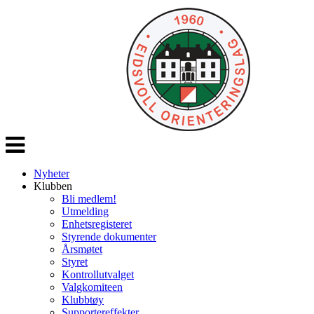
Veksle
navigasjon
Nyheter
Klubben
Bli medlem!
Utmelding
Enhetsregisteret
Styrende dokumenter
Årsmøtet
Styret
Kontrollutvalget
Valgkomiteen
Klubbtøy
Supportereffekter