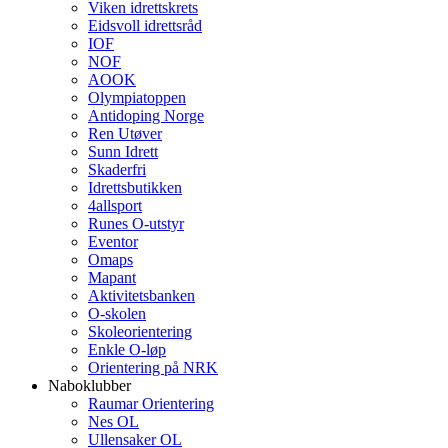
Viken idrettskrets
Eidsvoll idrettsråd
IOF
NOF
AOOK
Olympiatoppen
Antidoping Norge
Ren Utøver
Sunn Idrett
Skaderfri
Idrettsbutikken
4allsport
Runes O-utstyr
Eventor
Omaps
Mapant
Aktivitetsbanken
O-skolen
Skoleorientering
Enkle O-løp
Orientering på NRK
Naboklubber
Raumar Orientering
Nes OL
Ullensaker OL