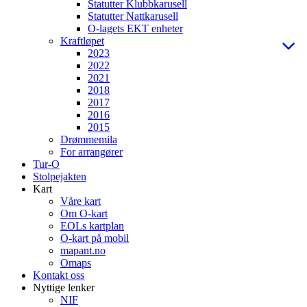
Statutter Klubbkarusell
Statutter Nattkarusell
O-lagets EKT enheter
Kraftløpet
2023
2022
2021
2018
2017
2016
2015
Drømmemila
For arrangører
Tur-O
Stolpejakten
Kart
Våre kart
Om O-kart
EOLs kartplan
O-kart på mobil
mapant.no
Omaps
Kontakt oss
Nyttige lenker
NIF