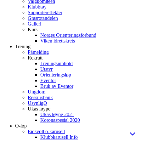
Valgkomiteen
Klubbtøy
Supportereffekter
Grasrotandelen
Galleri
Kurs
Norges Orienteringsforbund
Viken idrettskrets
Trening
Påmelding
Rekrutt
Treningsinnhold
Utstyr
Orienteringsløp
Eventor
Bruk av Eventor
Ungdom
Ressursbank
UsynligO
Ukas løype
Ukas løype 2021
Koronaspesial 2020
O-løp
Eidsvoll o-karusell
Klubbkarusell Info