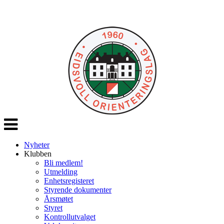
Veksle
navigasjon
Nyheter
Klubben
Bli medlem!
Utmelding
Enhetsregisteret
Styrende dokumenter
Årsmøtet
Styret
Kontrollutvalget