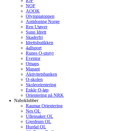
IOF
NOF
AOOK
Olympiatoppen
Antidoping Norge
Ren Utøver
Sunn Idrett
Skaderfri
Idrettsbutikken
4allsport
Runes O-utstyr
Eventor
Omaps
Mapant
Aktivitetsbanken
O-skolen
Skoleorientering
Enkle O-løp
Orientering på NRK
Naboklubber
Raumar Orientering
Nes OL
Ullensaker OL
Gjerdrum OL
Hurdal OL