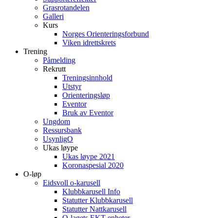
Grasrotandelen
Galleri
Kurs
Norges Orienteringsforbund
Viken idrettskrets
Trening
Påmelding
Rekrutt
Treningsinnhold
Utstyr
Orienteringsløp
Eventor
Bruk av Eventor
Ungdom
Ressursbank
UsynligO
Ukas løype
Ukas løype 2021
Koronaspesial 2020
O-løp
Eidsvoll o-karusell
Klubbkarusell Info
Statutter Klubbkarusell
Statutter Nattkarusell
O-lagets EKT enheter