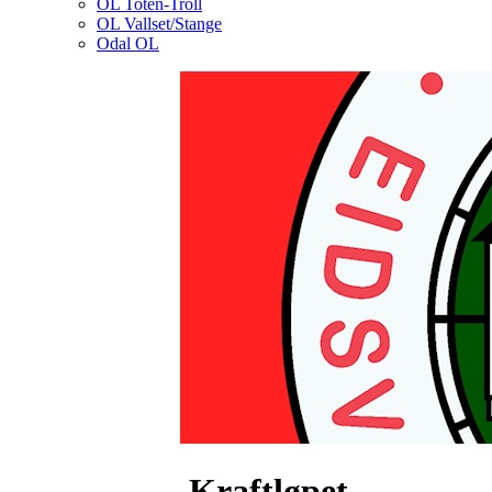
OL Toten-Troll
OL Vallset/Stange
Odal OL
Kraftløpet