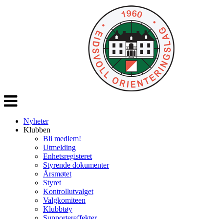
Veksle
navigasjon
Nyheter
Klubben
Bli medlem!
Utmelding
Enhetsregisteret
Styrende dokumenter
Årsmøtet
Styret
Kontrollutvalget
Valgkomiteen
Klubbtøy
Supportereffekter