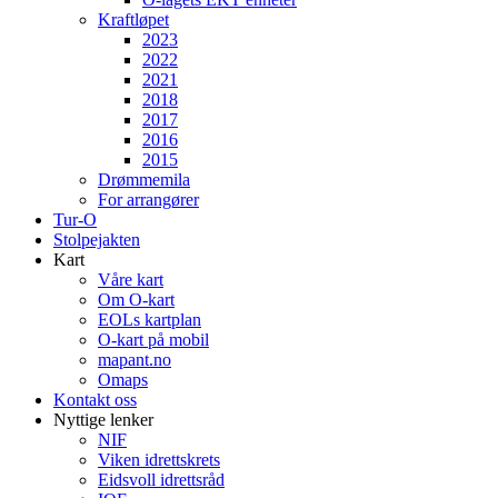
Kraftløpet
2023
2022
2021
2018
2017
2016
2015
Drømmemila
For arrangører
Tur-O
Stolpejakten
Kart
Våre kart
Om O-kart
EOLs kartplan
O-kart på mobil
mapant.no
Omaps
Kontakt oss
Nyttige lenker
NIF
Viken idrettskrets
Eidsvoll idrettsråd