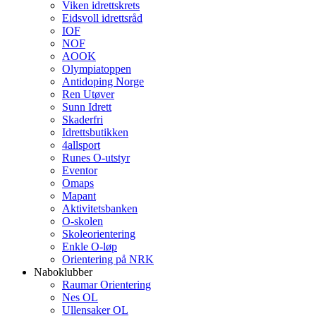
Viken idrettskrets
Eidsvoll idrettsråd
IOF
NOF
AOOK
Olympiatoppen
Antidoping Norge
Ren Utøver
Sunn Idrett
Skaderfri
Idrettsbutikken
4allsport
Runes O-utstyr
Eventor
Omaps
Mapant
Aktivitetsbanken
O-skolen
Skoleorientering
Enkle O-løp
Orientering på NRK
Naboklubber
Raumar Orientering
Nes OL
Ullensaker OL