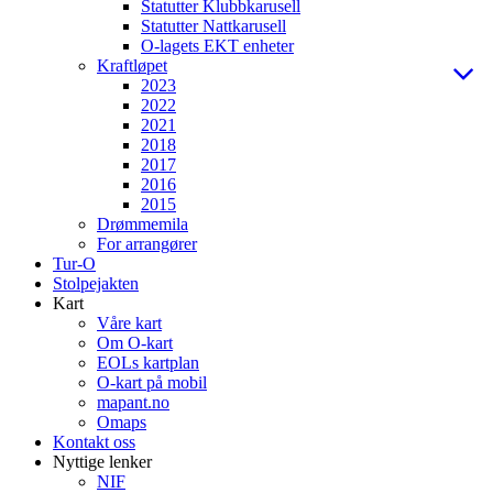
Statutter Klubbkarusell
Statutter Nattkarusell
O-lagets EKT enheter
Kraftløpet
2023
2022
2021
2018
2017
2016
2015
Drømmemila
For arrangører
Tur-O
Stolpejakten
Kart
Våre kart
Om O-kart
EOLs kartplan
O-kart på mobil
mapant.no
Omaps
Kontakt oss
Nyttige lenker
NIF