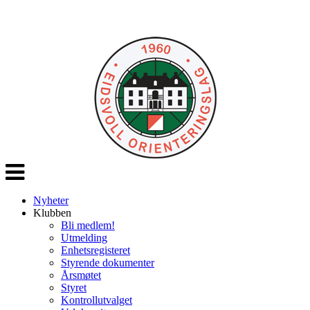
Veksle
navigasjon
Nyheter
Klubben
Bli medlem!
Utmelding
Enhetsregisteret
Styrende dokumenter
Årsmøtet
Styret
Kontrollutvalget