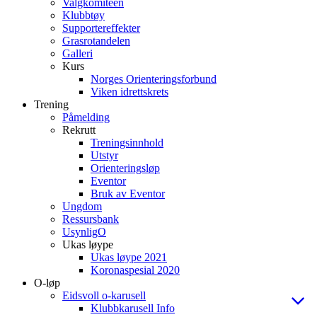
Valgkomiteen
Klubbtøy
Supportereffekter
Grasrotandelen
Galleri
Kurs
Norges Orienteringsforbund
Viken idrettskrets
Trening
Påmelding
Rekrutt
Treningsinnhold
Utstyr
Orienteringsløp
Eventor
Bruk av Eventor
Ungdom
Ressursbank
UsynligO
Ukas løype
Ukas løype 2021
Koronaspesial 2020
O-løp
Eidsvoll o-karusell
Klubbkarusell Info