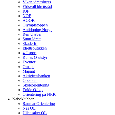
Viken idrettskrets
Eidsvoll idrettsråd
IOF
NOF
AOOK
Olympiatoppen
Antidoping Norge
Ren Utøver
Sunn Idrett
Skaderfri
Idrettsbutikken
4allsport
Runes O-utstyr
Eventor
Omaps
Mapant
Aktivitetsbanken
O-skolen
Skoleorientering
Enkle O-løp
Orientering på NRK
Naboklubber
Raumar Orientering
Nes OL
Ullensaker OL