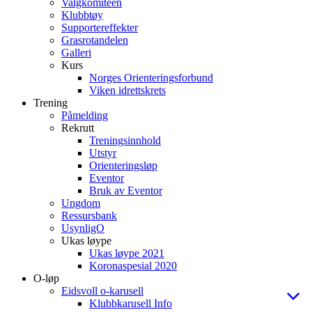
Valgkomiteen
Klubbtøy
Supportereffekter
Grasrotandelen
Galleri
Kurs
Norges Orienteringsforbund
Viken idrettskrets
Trening
Påmelding
Rekrutt
Treningsinnhold
Utstyr
Orienteringsløp
Eventor
Bruk av Eventor
Ungdom
Ressursbank
UsynligO
Ukas løype
Ukas løype 2021
Koronaspesial 2020
O-løp
Eidsvoll o-karusell
Klubbkarusell Info