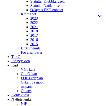
Statutter Klubbkarusell
Statutter Nattkarusell
O-lagets EKT enheter
Kraftløpet
2023
2022
2021
2018
2017
2016
2015
Drømmemila
For arrangører
Tur-O
Stolpejakten
Kart
Våre kart
Om O-kart
EOLs kartplan
O-kart på mobil
mapant.no
Omaps
Kontakt oss
Nyttige lenker
NIF