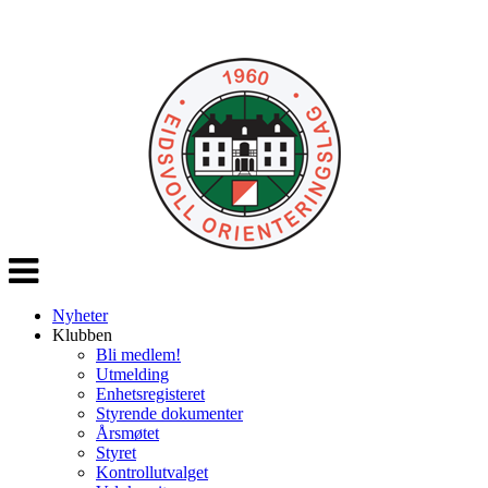
Veksle
navigasjon
Nyheter
Klubben
Bli medlem!
Utmelding
Enhetsregisteret
Styrende dokumenter
Årsmøtet
Styret
Kontrollutvalget