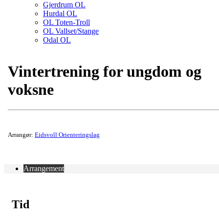
Gjerdrum OL
Hurdal OL
OL Toten-Troll
OL Vallset/Stange
Odal OL
Vintertrening for ungdom og
voksne
Arrangør:
Eidsvoll Orienteringslag
Arrangement
Tid