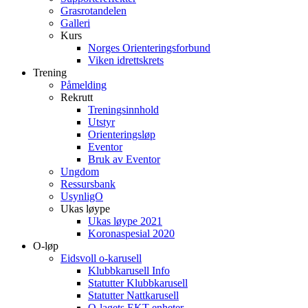
Grasrotandelen
Galleri
Kurs
Norges Orienteringsforbund
Viken idrettskrets
Trening
Påmelding
Rekrutt
Treningsinnhold
Utstyr
Orienteringsløp
Eventor
Bruk av Eventor
Ungdom
Ressursbank
UsynligO
Ukas løype
Ukas løype 2021
Koronaspesial 2020
O-løp
Eidsvoll o-karusell
Klubbkarusell Info
Statutter Klubbkarusell
Statutter Nattkarusell
O-lagets EKT enheter