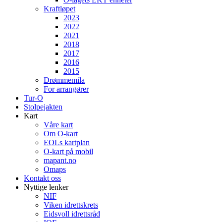
Kraftløpet
2023
2022
2021
2018
2017
2016
2015
Drømmemila
For arrangører
Tur-O
Stolpejakten
Kart
Våre kart
Om O-kart
EOLs kartplan
O-kart på mobil
mapant.no
Omaps
Kontakt oss
Nyttige lenker
NIF
Viken idrettskrets
Eidsvoll idrettsråd