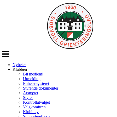
Veksle
navigasjon
Nyheter
Klubben
Bli medlem!
Utmelding
Enhetsregisteret
Styrende dokumenter
Årsmøtet
Styret
Kontrollutvalget
Valgkomiteen
Klubbtøy
Supportereffekter