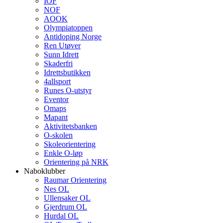
IOF
NOF
AOOK
Olympiatoppen
Antidoping Norge
Ren Utøver
Sunn Idrett
Skaderfri
Idrettsbutikken
4allsport
Runes O-utstyr
Eventor
Omaps
Mapant
Aktivitetsbanken
O-skolen
Skoleorientering
Enkle O-løp
Orientering på NRK
Naboklubber
Raumar Orientering
Nes OL
Ullensaker OL
Gjerdrum OL
Hurdal OL