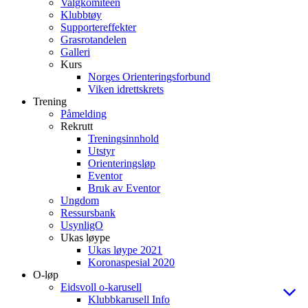
Valgkomiteen
Klubbtøy
Supportereffekter
Grasrotandelen
Galleri
Kurs
Norges Orienteringsforbund
Viken idrettskrets
Trening
Påmelding
Rekrutt
Treningsinnhold
Utstyr
Orienteringsløp
Eventor
Bruk av Eventor
Ungdom
Ressursbank
UsynligO
Ukas løype
Ukas løype 2021
Koronaspesial 2020
O-løp
Eidsvoll o-karusell
Klubbkarusell Info