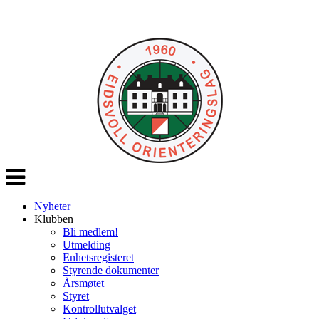
Veksle
navigasjon
Nyheter
Klubben
Bli medlem!
Utmelding
Enhetsregisteret
Styrende dokumenter
Årsmøtet
Styret
Kontrollutvalget