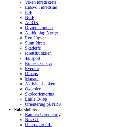
Viken idrettskrets
Eidsvoll idrettsråd
IOF
NOF
AOOK
Olympiatoppen
Antidoping Norge
Ren Utøver
Sunn Idrett
Skaderfri
Idrettsbutikken
4allsport
Runes O-utstyr
Eventor
Omaps
Mapant
Aktivitetsbanken
O-skolen
Skoleorientering
Enkle O-løp
Orientering på NRK
Naboklubber
Raumar Orientering
Nes OL
Ullensaker OL