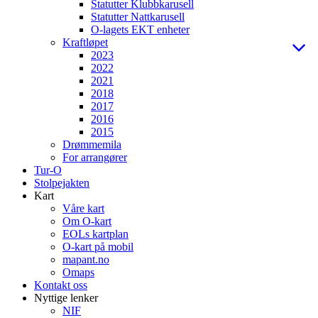
Statutter Klubbkarusell
Statutter Nattkarusell
O-lagets EKT enheter
Kraftløpet
2023
2022
2021
2018
2017
2016
2015
Drømmemila
For arrangører
Tur-O
Stolpejakten
Kart
Våre kart
Om O-kart
EOLs kartplan
O-kart på mobil
mapant.no
Omaps
Kontakt oss
Nyttige lenker
NIF