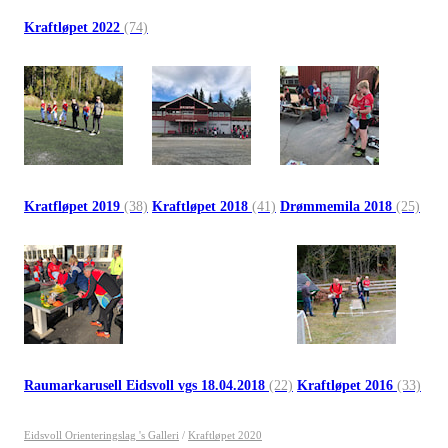
Kraftløpet 2022
(74)
Kratfløpet 2019
(38)
Kraftløpet 2018
(41)
Drømmemila 2018
(25)
Raumarkarusell Eidsvoll vgs 18.04.2018
(22)
Kraftløpet 2016
(33)
Eidsvoll Orienteringslag 's Galleri
/
Kraftløpet 2020