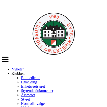
Veksle
navigasjon
Nyheter
Klubben
Bli medlem!
Utmelding
Enhetsregisteret
Styrende dokumenter
Årsmøtet
Styret
Kontrollutvalget