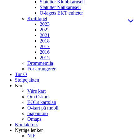
Statutter Klubbkarusell
Statutter Nattkarusell
O-lagets EKT enheter
Kraftløpet
2023
2022
2021
2018
2017
2016
2015
Drømmemila
For arrangører
Tur-O
Stolpejakten
Kart
Våre kart
Om O-kart
EOLs kartplan
O-kart på mobil
mapant.no
Omaps
Kontakt oss
Nyttige lenker
NIF