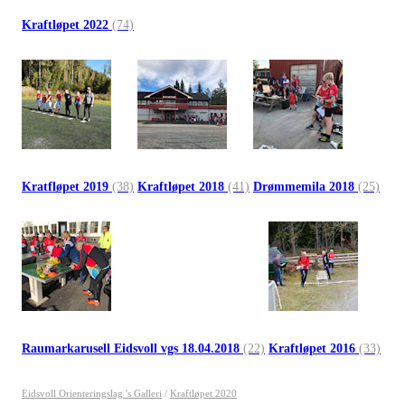
Kraftløpet 2022
(74)
Kratfløpet 2019
(38)
Kraftløpet 2018
(41)
Drømmemila 2018
(25)
Raumarkarusell Eidsvoll vgs 18.04.2018
(22)
Kraftløpet 2016
(33)
Eidsvoll Orienteringslag 's Galleri
/
Kraftløpet 2020