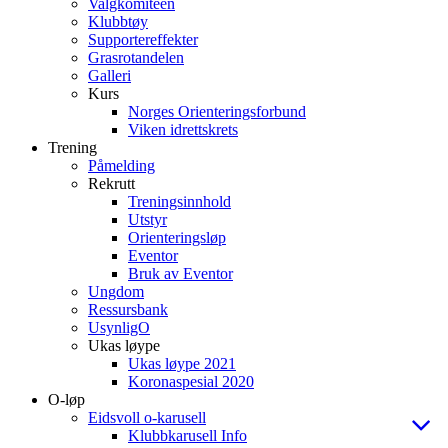
Valgkomiteen
Klubbtøy
Supportereffekter
Grasrotandelen
Galleri
Kurs
Norges Orienteringsforbund
Viken idrettskrets
Trening
Påmelding
Rekrutt
Treningsinnhold
Utstyr
Orienteringsløp
Eventor
Bruk av Eventor
Ungdom
Ressursbank
UsynligO
Ukas løype
Ukas løype 2021
Koronaspesial 2020
O-løp
Eidsvoll o-karusell
Klubbkarusell Info