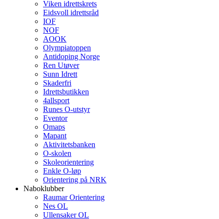
Viken idrettskrets
Eidsvoll idrettsråd
IOF
NOF
AOOK
Olympiatoppen
Antidoping Norge
Ren Utøver
Sunn Idrett
Skaderfri
Idrettsbutikken
4allsport
Runes O-utstyr
Eventor
Omaps
Mapant
Aktivitetsbanken
O-skolen
Skoleorientering
Enkle O-løp
Orientering på NRK
Naboklubber
Raumar Orientering
Nes OL
Ullensaker OL