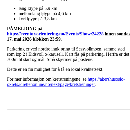
lang løype på 5,9 km
mellomlang løype på 4,6 km
kort løype på 3,8 km
PÅMELDING på
https://eventor.orientering.no/Events/Show/24228
innen sønda
17. mai 2026 klokken 23:59.
Parkering er ved nordre innkjøring til Sessvollmoen, samme sted
som løp 2 i Eidsvoll o-karusell. Kart fås på parkering. Herfra er det
700m til start og mål. Små skjermer på postene.
Dette er en fin mulighet for å få en lokal kvalitetsøkt!
For mer informasjon om kretstreningene, se
https://akershusoslo-
okrets.idrettenonline.no/next/page/kretstreninger
.