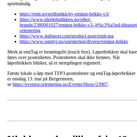
sportsutsalg.
https://emit.no/nettbutikk/ny-emitag-brikke-v3/
https://www.idrettsbutikken.no/other-
brands/2380061027/emitag-brikke-v3--b%c3%a5nd-tilpasset
orientering
https://www.4allsport.com/product-page/emit-tag
https://www.outstyr.no/orientering/diverse/emitag-brikke
Merk at emiTag er berøringsfri (touch free). Løperbrikken skal bare
føres over postenheten. Postenheten skal ikke berøres. Når
løperbrikken blinker, så er stemplingen registrert.
Første lokale o-løp med TFP3-postenheter og emiTag-løperbrikker
er onsdag 13. mai på Bergermoen,
se
https://eventor.orientering.no/Events/Show/23907
.