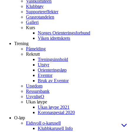
Valgkomiteen
Klubbtøy
Supportereffekter
Grasrotandelen
Galleri
Kurs
Norges Orienteringsforbund
Viken idrettskrets
Trening
Påmelding
Rekrutt
Treningsinnhold
Utstyr
Orienteringsløp
Eventor
Bruk av Eventor
Ungdom
Ressursbank
UsynligO
Ukas løype
Ukas løype 2021
Koronaspesial 2020
O-løp
Eidsvoll o-karusell
Klubbkarusell Info