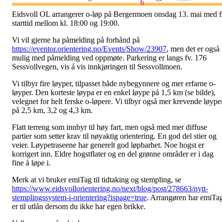
Eidsvoll OL arrangerer o-løp på Bergermoen onsdag 13. mai med f
starttid mellom kl. 18:00 og 19:00.
Vi vil gjerne ha påmelding på forhånd på
https://eventor.orientering.no/Events/Show/23907
, men det er også
mulig med påmelding ved oppmøte. Parkering er langs fv. 176
Sessvollvegen, vis á vis innkjøringen til Sessvollmoen.
Vi tilbyr fire løyper, tilpasset både nybegynnere og mer erfarne o-
løyper. Den korteste løypa er en enkel løype på 1,5 km (se bilde),
velegnet for helt ferske o-løpere. Vi tilbyr også mer krevende løype
på 2,5 km, 3,2 og 4,3 km.
Flatt terreng som innbyr til høy fart, men også med mer diffuse
partier som setter krav til nøyaktig orientering. En god del stier og
veier. Løypetraseene har generelt god løpbarhet. Noe hogst er
korrigert inn. Eldre hogstflater og en del grønne områder er i dag
fine å løpe i.
Merk at vi bruker emiTag til tidtaking og stempling, se
https://www.eidsvollorientering.no/next/blog/post/278663/nytt-
stemplingssystem-i-orientering?ispage=true
. Arrangøren har emiTa
er til utlån dersom du ikke har egen brikke.