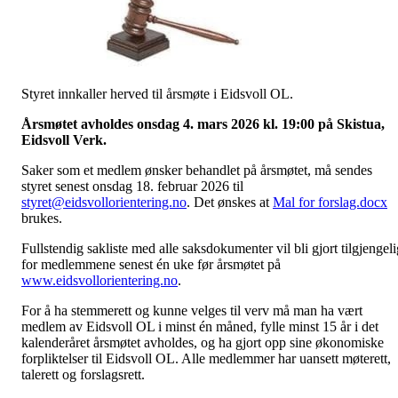
Styret innkaller herved til årsmøte i Eidsvoll OL.
Årsmøtet avholdes onsdag 4. mars 2026 kl. 19:00 på Skistua,
Eidsvoll Verk.
Saker som et medlem ønsker behandlet på årsmøtet, må sendes
styret senest onsdag 18. februar 2026 til
styret@eidsvollorientering.no
. Det ønskes at
Mal for forslag.docx
brukes.
Fullstendig sakliste med alle saksdokumenter vil bli gjort tilgjengeli
for medlemmene senest én uke før årsmøtet på
www.eidsvollorientering.no
.
For å ha stemmerett og kunne velges til verv må man ha vært
medlem av Eidsvoll OL i minst én måned, fylle minst 15 år i det
kalenderåret årsmøtet avholdes, og ha gjort opp sine økonomiske
forpliktelser til Eidsvoll OL. Alle medlemmer har uansett møterett,
talerett og forslagsrett.