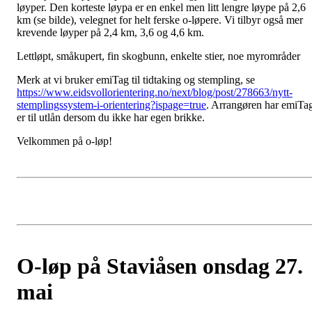
løyper. Den korteste løypa er en enkel men litt lengre løype på 2,6
km (se bilde), velegnet for helt ferske o-løpere. Vi tilbyr også mer
krevende løyper på 2,4 km, 3,6 og 4,6 km.
Lettløpt, småkupert, fin skogbunn, enkelte stier, noe myrområder
Merk at vi bruker emiTag til tidtaking og stempling, se
https://www.eidsvollorientering.no/next/blog/post/278663/nytt-
stemplingssystem-i-orientering?ispage=true
. Arrangøren har emiTa
er til utlån dersom du ikke har egen brikke.
Velkommen på o-løp!
O-løp på Staviåsen onsdag 27.
mai