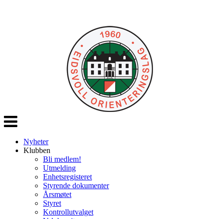
Veksle
navigasjon
Nyheter
Klubben
Bli medlem!
Utmelding
Enhetsregisteret
Styrende dokumenter
Årsmøtet
Styret
Kontrollutvalget