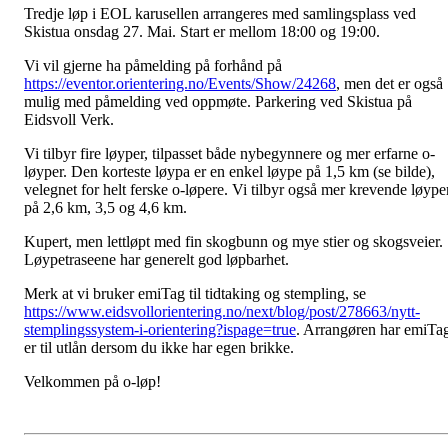
Tredje løp i EOL karusellen arrangeres med samlingsplass ved
Skistua onsdag 27. Mai. Start er mellom 18:00 og 19:00.
Vi vil gjerne ha påmelding på forhånd på
https://eventor.orientering.no/Events/Show/24268
,
men det er også
mulig med påmelding ved oppmøte. Parkering ved Skistua på
Eidsvoll Verk.
Vi tilbyr fire løyper, tilpasset både nybegynnere og mer erfarne o-
løyper. Den korteste løypa er en enkel løype på 1,5 km (se bilde),
velegnet for helt ferske o-løpere. Vi tilbyr også mer krevende løype
på 2,6 km, 3,5 og 4,6 km.
Kupert, men lettløpt med fin skogbunn og mye stier og skogsveier.
Løypetraseene har generelt god løpbarhet.
Merk at vi bruker emiTag til tidtaking og stempling, se
https://www.eidsvollorientering.no/next/blog/post/278663/nytt-
stemplingssystem-i-orientering?ispage=true
. Arrangøren har emiTa
er til utlån dersom du ikke har egen brikke.
Velkommen på o-løp!