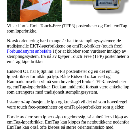
Vi tar i bruk Emit Touch-Free (TFP3) postenheter og Emit emiTag
som løperbrikke.
Norsk orientering har i mange år hatt to stemplingssystemer, de
tradisjonelle EKT-løperbrikkene og emiTag-brikker (touch free).
Forbundsstyret anbefalte
i fjor at klubber som vurderer innkjøp av
stemplingssystem, fra nå av kjøper Touch-Free (TFP) postenheter 
emiTag løperbrikker.
Eidsvoll OL har kjøpt inn TFP3-postenheter og en del emiTag-
løperbrikker for utlån på løp. Både Eidsvoll o-karusell og
Raumarkarusellen vil nå som hovedregel bruke TFP3-postenheter
og emiTag-løperbrikker. Det kan imidlertid fortsatt være enkelte lø
som arrangeres med tradisjonelt stemplingssystem.
I større o-løp (nasjonale løp og kretsløp) vil det nå som hovedregel
være touch free-postenheter og emiTag-løperbrikker som gjelder.
For de av dere som løper o-løp regelmessig, så anbefaler vi kjøp av
emiTag-løperbrikke. EmiTag kan kjøpes fra nettbutikkene nedenfor
EmiTag kan også ofte kjøpes på større orienteringsløp med