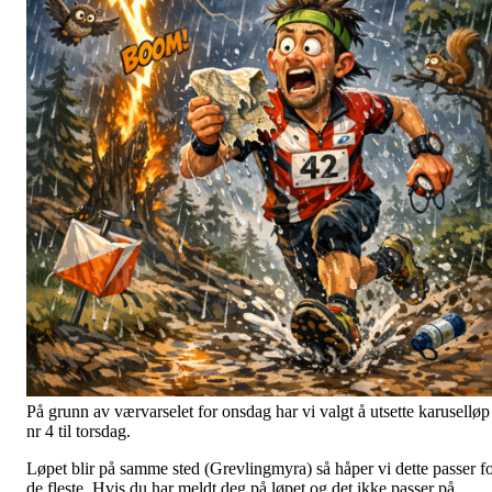
På grunn av værvarselet for onsdag har vi valgt å utsette karuselløp
nr 4 til torsdag.
Løpet blir på samme sted (Grevlingmyra) så håper vi dette passer f
de fleste. Hvis du har meldt deg på løpet og det ikke passer på