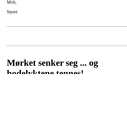
Mvh,
Styret
Mørket senker seg ... og
hodelyktene tennes!
Postet av
Eidsvoll Orienteringslag
den
21. sep 2025