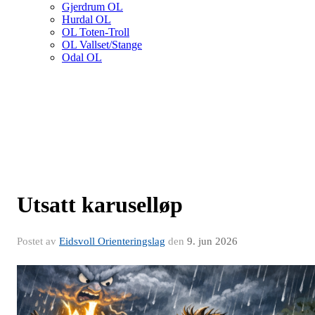
Gjerdrum OL
Hurdal OL
OL Toten-Troll
OL Vallset/Stange
Odal OL
Utsatt karuselløp
Postet av
Eidsvoll Orienteringslag
den
9. jun 2026