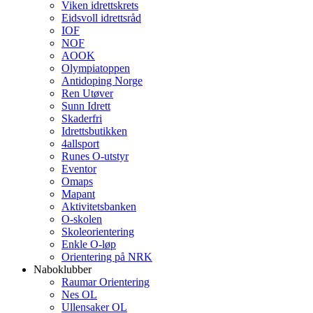
Viken idrettskrets
Eidsvoll idrettsråd
IOF
NOF
AOOK
Olympiatoppen
Antidoping Norge
Ren Utøver
Sunn Idrett
Skaderfri
Idrettsbutikken
4allsport
Runes O-utstyr
Eventor
Omaps
Mapant
Aktivitetsbanken
O-skolen
Skoleorientering
Enkle O-løp
Orientering på NRK
Naboklubber
Raumar Orientering
Nes OL
Ullensaker OL