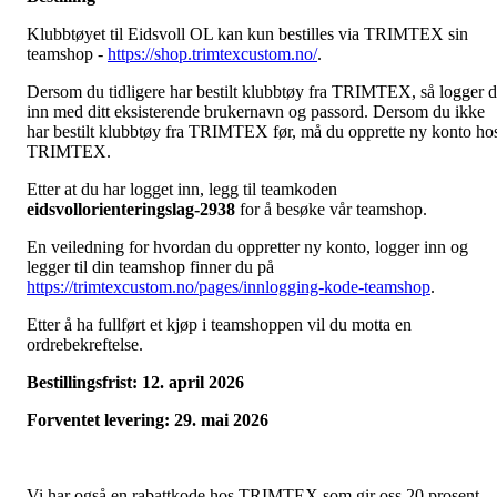
Klubbtøyet til Eidsvoll OL kan kun bestilles via TRIMTEX sin
teamshop -
https://shop.trimtexcustom.no/
.
Dersom du tidligere har bestilt klubbtøy fra TRIMTEX, så logger 
inn med ditt eksisterende brukernavn og passord. Dersom du ikke
har bestilt klubbtøy fra TRIMTEX før, må du opprette ny konto ho
TRIMTEX.
Etter at du har logget inn, legg til teamkoden
eidsvollorienteringslag-2938
for å besøke vår teamshop.
En veiledning for hvordan du oppretter ny konto, logger inn og
legger til din teamshop finner du på
https://trimtexcustom.no/pages/innlogging-kode-teamshop
.
Etter å ha fullført et kjøp i teamshoppen vil du motta en
ordrebekreftelse.
Bestillingsfrist: 12. april 2026
Forventet levering: 29. mai 2026
Vi har også en rabattkode hos TRIMTEX som gir oss 20 prosent