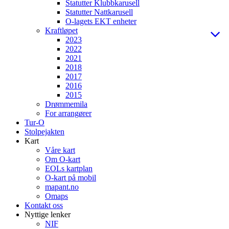
Statutter Klubbkarusell
Statutter Nattkarusell
O-lagets EKT enheter
Kraftløpet
2023
2022
2021
2018
2017
2016
2015
Drømmemila
For arrangører
Tur-O
Stolpejakten
Kart
Våre kart
Om O-kart
EOLs kartplan
O-kart på mobil
mapant.no
Omaps
Kontakt oss
Nyttige lenker
NIF