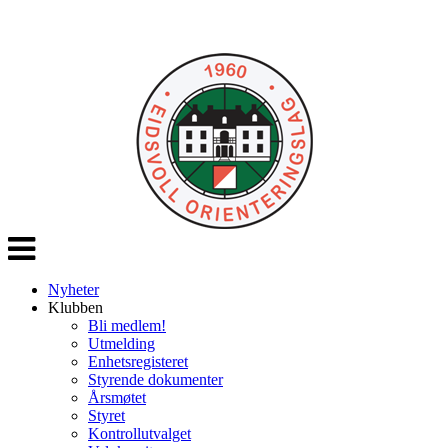
Veksle
navigasjon
Nyheter
Klubben
Bli medlem!
Utmelding
Enhetsregisteret
Styrende dokumenter
Årsmøtet
Styret
Kontrollutvalget