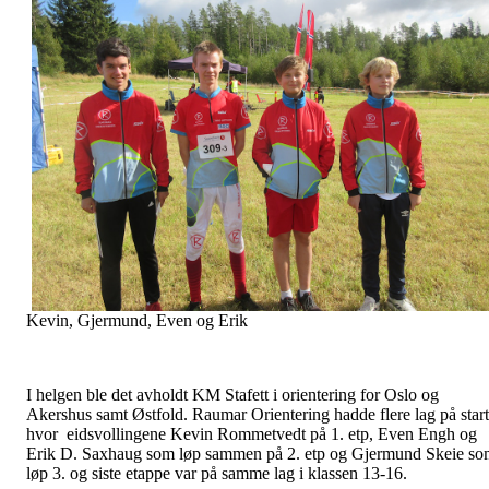
Kevin, Gjermund, Even og Erik
I helgen ble det avholdt KM Stafett i orientering for Oslo og
Akershus samt Østfold. Raumar Orientering hadde flere lag på start
hvor eidsvollingene Kevin Rommetvedt på 1. etp, Even Engh og
Erik D. Saxhaug som løp sammen på 2. etp og Gjermund Skeie s
løp 3. og siste etappe var på samme lag i klassen 13-16.