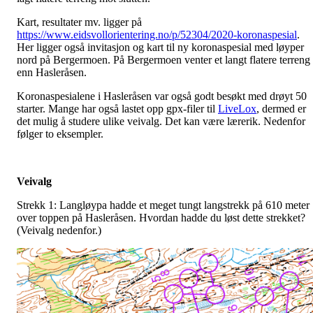
Kart, resultater mv. ligger på
https://www.eidsvollorientering.no/p/52304/2020-koronaspesial
.
Her ligger også invitasjon og kart til ny koronaspesial med løyper
nord på Bergermoen. På Bergermoen venter et langt flatere terreng
enn Hasleråsen.
Koronaspesialene i Hasleråsen var også godt besøkt med drøyt 50
starter. Mange har også lastet opp gpx-filer til
LiveLox
, dermed er
det mulig å studere ulike veivalg. Det kan være lærerik. Nedenfor
følger to eksempler.
Veivalg
Strekk 1: Langløypa hadde et meget tungt langstrekk på 610 meter
over toppen på Hasleråsen. Hvordan hadde du løst dette strekket?
(Veivalg nedenfor.)