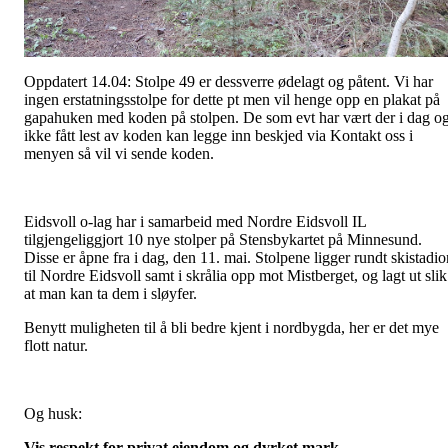
Oppdatert 14.04: Stolpe 49 er dessverre ødelagt og påtent. Vi har
ingen erstatningsstolpe for dette pt men vil henge opp en plakat på
gapahuken med koden på stolpen. De som evt har vært der i dag o
ikke fått lest av koden kan legge inn beskjed via Kontakt oss i
menyen så vil vi sende koden.
Eidsvoll o-lag har i samarbeid med Nordre Eidsvoll IL
tilgjengeliggjort 10 nye stolper på Stensbykartet på Minnesund.
Disse er åpne fra i dag, den 11. mai. Stolpene ligger rundt skistadio
til Nordre Eidsvoll samt i skrålia opp mot Mistberget, og lagt ut slik
at man kan ta dem i sløyfer.
Benytt muligheten til å bli bedre kjent i nordbygda, her er det mye
flott natur.
Og husk:
Vis respekt for privat eiendom og dyrket mark.