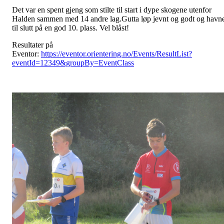
Det var en spent gjeng som stilte til start i dype skogene utenfor
Halden sammen med 14 andre lag.Gutta løp jevnt og godt og havn
til slutt på en god 10. plass. Vel blåst!
Resultater på
Eventor:
https://eventor.orientering.no/Events/ResultList?
eventId=12349&groupBy=EventClass