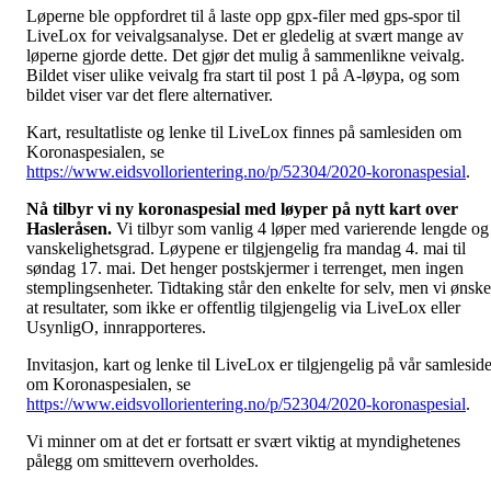
Løperne ble oppfordret til å laste opp gpx-filer med gps-spor til
LiveLox for veivalgsanalyse. Det er gledelig at svært mange av
løperne gjorde dette. Det gjør det mulig å sammenlikne veivalg.
Bildet viser ulike veivalg fra start til post 1 på A-løypa, og som
bildet viser var det flere alternativer.
Kart, resultatliste og lenke til LiveLox finnes på samlesiden om
Koronaspesialen, se
https://www.eidsvollorientering.no/p/52304/2020-koronaspesial
.
Nå tilbyr vi ny koronaspesial med løyper på nytt kart over
Hasleråsen.
Vi tilbyr som vanlig 4 løper med varierende lengde og
vanskelighetsgrad. Løypene er tilgjengelig fra mandag 4. mai til
søndag 17. mai. Det henger postskjermer i terrenget, men ingen
stemplingsenheter. Tidtaking står den enkelte for selv, men vi ønske
at resultater, som ikke er offentlig tilgjengelig via LiveLox eller
UsynligO, innrapporteres.
Invitasjon, kart og lenke til LiveLox er tilgjengelig på vår samlesid
om Koronaspesialen, se
https://www.eidsvollorientering.no/p/52304/2020-koronaspesial
.
Vi minner om at det er fortsatt er svært viktig at myndighetenes
pålegg om smittevern overholdes.