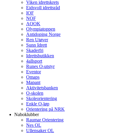
Viken idrettskrets
Eidsvoll idrettsråd
IOF
NOF
AOOK
Olympiatoppen
Antidoping Norge
Ren Utøver
Sunn Idrett
Skaderfri
Idrettsbutikken
4allsport
Runes O-utstyr
Eventor
Omaps
Mapant
Aktivitetsbanken
O-skolen
Skoleorientering
Enkle O-løp
Orientering på NRK
Naboklubber
Raumar Orientering
Nes OL
Ullensaker OL