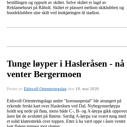
bestillingen og oppsett av skiltet. Selve skiltet er lagd av
Reklamehuset på Råholt. Skiltet er plassert mellom skiklubben og
hundeklubben sine skilt ved innkjøringen til stadion.
Tunge løyper i Hasleråsen - nå
venter Bergermoen
Postet av
Eidsvoll Orienteringslag
den
18. mai 2020
Eidsvoll Orienteringslags andre "koronaspesial" ble arrangert på
rykende ferskt kart over Hasleråsen ved Dal. Nybegynnerløypa
holdt seg nede på flata, mens både C-, B- og A-løypa gikk oppover
åsen før de avsluttet på flatene. Særlig A-løypa var svært tung med
et solid klatrestrekk over toppen. Etter å ha vært oppe i åsen ventet
lagt flatere terreng mot slutten.