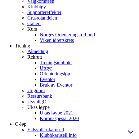
Valgkomiteen
Klubbtøy
Supportereffekter
Grasrotandelen
Galleri
Kurs
Norges Orienteringsforbund
Viken idrettskrets
Trening
Påmelding
Rekrutt
Treningsinnhold
Utstyr
Orienteringsløp
Eventor
Bruk av Eventor
Ungdom
Ressursbank
UsynligO
Ukas løype
Ukas løype 2021
Koronaspesial 2020
O-løp
Eidsvoll o-karusell
Klubbkarusell Info