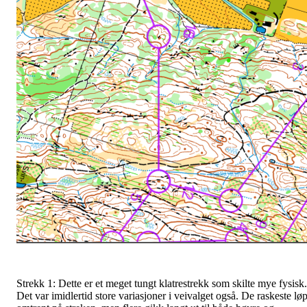
Strekk 1: Dette er et meget tungt klatrestrekk som skilte mye fysisk.
Det var imidlertid store variasjoner i veivalget også. De raskeste lø