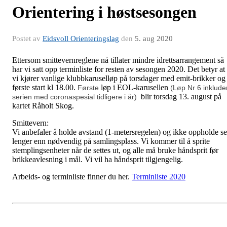
Orientering i høstsesongen
Postet av
Eidsvoll Orienteringslag
den
5. aug 2020
Ettersom smittevernreglene nå tillater mindre idrettsarrangement så
har vi satt opp terminliste for resten av sesongen 2020. Det betyr at
vi kjører vanlige klubbkaruselløp på torsdager med emit-brikker og
første start kl 18.00.
løp i EOL-karusellen
Første
(Løp Nr 6 inklude
blir torsdag 13. august på
serien med coronaspesial tidligere i år)
kartet Råholt Skog.
Smittevern:
Vi anbefaler å holde avstand (1-metersregelen) og ikke oppholde s
lenger enn nødvendig på samlingsplass. Vi kommer til å sprite
stemplingsenheter når de settes ut, og alle må bruke håndsprit før
brikkeavlesning i mål. Vi vil ha håndsprit tilgjengelig.
Arbeids- og terminliste finner du her.
Terminliste 2020