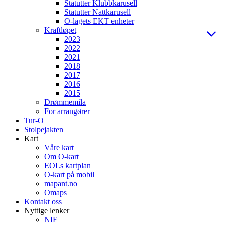
Statutter Klubbkarusell
Statutter Nattkarusell
O-lagets EKT enheter
Kraftløpet
2023
2022
2021
2018
2017
2016
2015
Drømmemila
For arrangører
Tur-O
Stolpejakten
Kart
Våre kart
Om O-kart
EOLs kartplan
O-kart på mobil
mapant.no
Omaps
Kontakt oss
Nyttige lenker
NIF