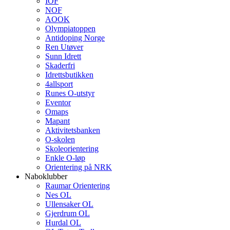
IOF
NOF
AOOK
Olympiatoppen
Antidoping Norge
Ren Utøver
Sunn Idrett
Skaderfri
Idrettsbutikken
4allsport
Runes O-utstyr
Eventor
Omaps
Mapant
Aktivitetsbanken
O-skolen
Skoleorientering
Enkle O-løp
Orientering på NRK
Naboklubber
Raumar Orientering
Nes OL
Ullensaker OL
Gjerdrum OL
Hurdal OL