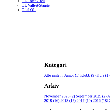
OL Toten-Troll
OL Vallset/Stange
Odal OL
Kategori
Alle innlegg
Junior (1)
Klubb (9)
Kurs (1
Arkiv
November 2025 (2)
September 2025 (2)
A
2019 (16)
2018 (17)
2017 (19)
2016 (18)