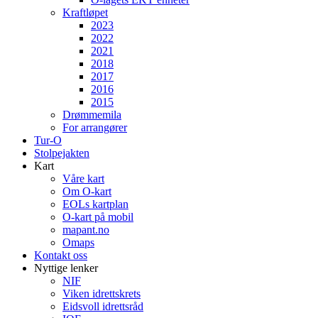
Kraftløpet
2023
2022
2021
2018
2017
2016
2015
Drømmemila
For arrangører
Tur-O
Stolpejakten
Kart
Våre kart
Om O-kart
EOLs kartplan
O-kart på mobil
mapant.no
Omaps
Kontakt oss
Nyttige lenker
NIF
Viken idrettskrets
Eidsvoll idrettsråd