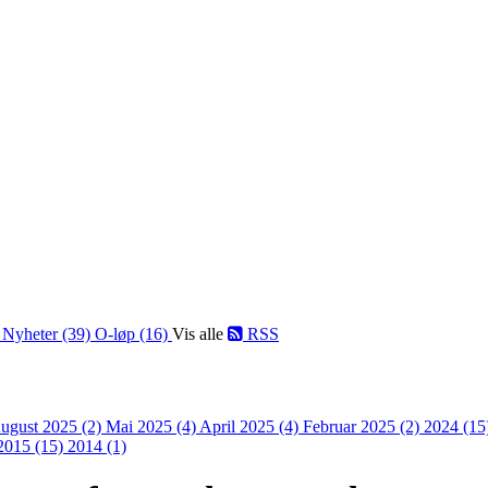
)
Nyheter (39)
O-løp (16)
Vis alle
RSS
ugust 2025 (2)
Mai 2025 (4)
April 2025 (4)
Februar 2025 (2)
2024 (15
2015 (15)
2014 (1)