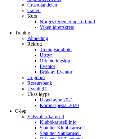
Grasrotandelen
Galleri
Kurs
Norges Orienteringsforbund
Viken idrettskrets
Trening
Påmelding
Rekrutt
Treningsinnhold
Utstyr
Orienteringsløp
Eventor
Bruk av Eventor
Ungdom
Ressursbank
UsynligO
Ukas løype
Ukas løype 2021
Koronaspesial 2020
O-løp
Eidsvoll o-karusell
Klubbkarusell Info
Statutter Klubbkarusell
Statutter Nattkarusell
O-lagets EKT enheter