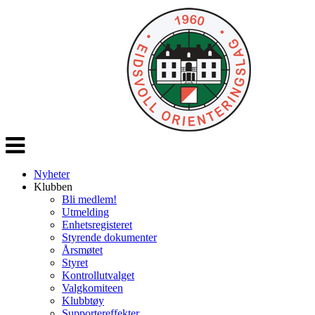
Veksle
navigasjon
Nyheter
Klubben
Bli medlem!
Utmelding
Enhetsregisteret
Styrende dokumenter
Årsmøtet
Styret
Kontrollutvalget
Valgkomiteen
Klubbtøy
Supportereffekter