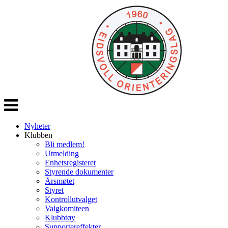
Veksle
navigasjon
Nyheter
Klubben
Bli medlem!
Utmelding
Enhetsregisteret
Styrende dokumenter
Årsmøtet
Styret
Kontrollutvalget
Valgkomiteen
Klubbtøy
Supportereffekter