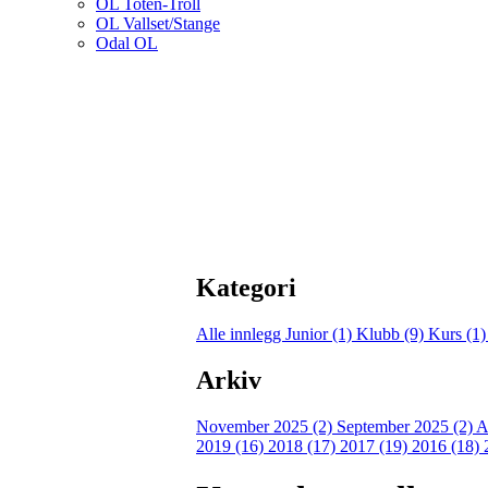
OL Toten-Troll
OL Vallset/Stange
Odal OL
Kategori
Alle innlegg
Junior (1)
Klubb (9)
Kurs (1
Arkiv
November 2025 (2)
September 2025 (2)
A
2019 (16)
2018 (17)
2017 (19)
2016 (18)