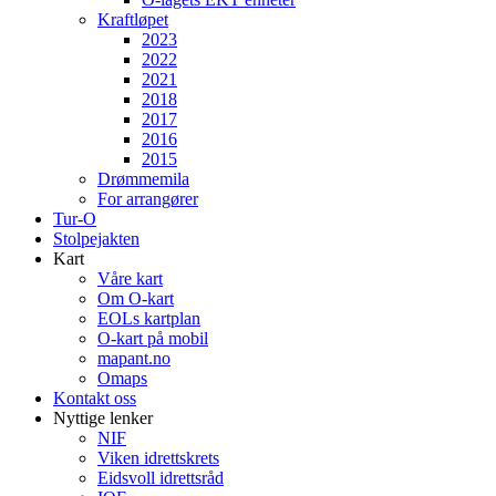
Kraftløpet
2023
2022
2021
2018
2017
2016
2015
Drømmemila
For arrangører
Tur-O
Stolpejakten
Kart
Våre kart
Om O-kart
EOLs kartplan
O-kart på mobil
mapant.no
Omaps
Kontakt oss
Nyttige lenker
NIF
Viken idrettskrets
Eidsvoll idrettsråd