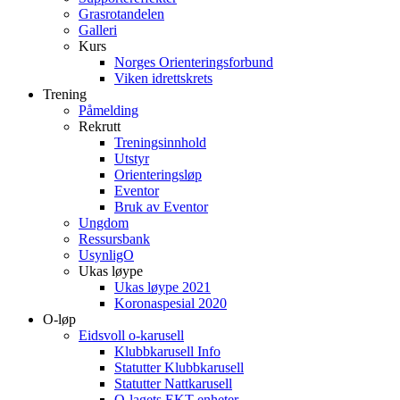
Grasrotandelen
Galleri
Kurs
Norges Orienteringsforbund
Viken idrettskrets
Trening
Påmelding
Rekrutt
Treningsinnhold
Utstyr
Orienteringsløp
Eventor
Bruk av Eventor
Ungdom
Ressursbank
UsynligO
Ukas løype
Ukas løype 2021
Koronaspesial 2020
O-løp
Eidsvoll o-karusell
Klubbkarusell Info
Statutter Klubbkarusell
Statutter Nattkarusell
O-lagets EKT enheter