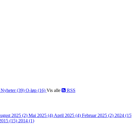
)
Nyheter (39)
O-løp (16)
Vis alle
RSS
ugust 2025 (2)
Mai 2025 (4)
April 2025 (4)
Februar 2025 (2)
2024 (15
2015 (15)
2014 (1)