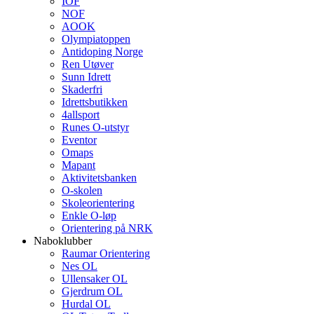
IOF
NOF
AOOK
Olympiatoppen
Antidoping Norge
Ren Utøver
Sunn Idrett
Skaderfri
Idrettsbutikken
4allsport
Runes O-utstyr
Eventor
Omaps
Mapant
Aktivitetsbanken
O-skolen
Skoleorientering
Enkle O-løp
Orientering på NRK
Naboklubber
Raumar Orientering
Nes OL
Ullensaker OL
Gjerdrum OL
Hurdal OL