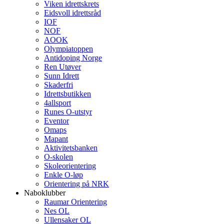
Viken idrettskrets
Eidsvoll idrettsråd
IOF
NOF
AOOK
Olympiatoppen
Antidoping Norge
Ren Utøver
Sunn Idrett
Skaderfri
Idrettsbutikken
4allsport
Runes O-utstyr
Eventor
Omaps
Mapant
Aktivitetsbanken
O-skolen
Skoleorientering
Enkle O-løp
Orientering på NRK
Naboklubber
Raumar Orientering
Nes OL
Ullensaker OL