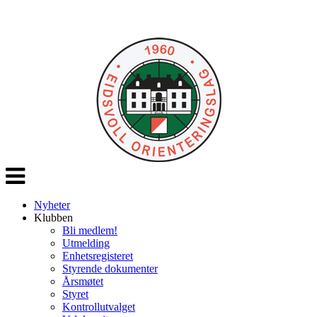
Veksle
navigasjon
Nyheter
Klubben
Bli medlem!
Utmelding
Enhetsregisteret
Styrende dokumenter
Årsmøtet
Styret
Kontrollutvalget