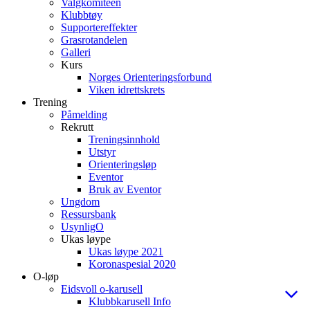
Valgkomiteen
Klubbtøy
Supportereffekter
Grasrotandelen
Galleri
Kurs
Norges Orienteringsforbund
Viken idrettskrets
Trening
Påmelding
Rekrutt
Treningsinnhold
Utstyr
Orienteringsløp
Eventor
Bruk av Eventor
Ungdom
Ressursbank
UsynligO
Ukas løype
Ukas løype 2021
Koronaspesial 2020
O-løp
Eidsvoll o-karusell
Klubbkarusell Info