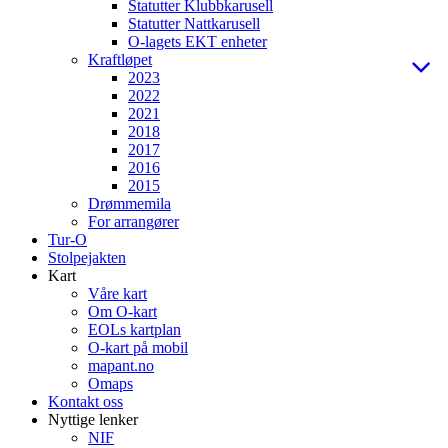
Statutter Klubbkarusell
Statutter Nattkarusell
O-lagets EKT enheter
Kraftløpet
2023
2022
2021
2018
2017
2016
2015
Drømmemila
For arrangører
Tur-O
Stolpejakten
Kart
Våre kart
Om O-kart
EOLs kartplan
O-kart på mobil
mapant.no
Omaps
Kontakt oss
Nyttige lenker
NIF