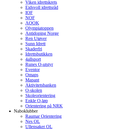
Viken idrettskrets
Eidsvoll idrettsråd
IOF
NOF
AOOK
Olympiatoppen
Antidoping Norge
Ren Utøver
Sunn Idrett
Skaderfri
Idrettsbutikken
4allsport
Runes O-utstyr
Eventor
Omaps
Mapant
Aktivitetsbanken
O-skolen
Skoleorientering
Enkle O-løp
Orientering på NRK
Naboklubber
Raumar Orientering
Nes OL
Ullensaker OL