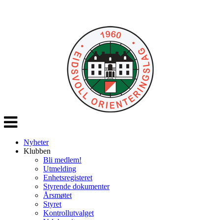
Veksle
navigasjon
Nyheter
Klubben
Bli medlem!
Utmelding
Enhetsregisteret
Styrende dokumenter
Årsmøtet
Styret
Kontrollutvalget