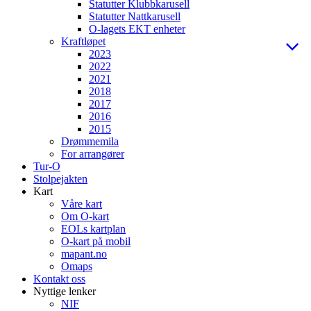
Statutter Klubbkarusell
Statutter Nattkarusell
O-lagets EKT enheter
Kraftløpet
2023
2022
2021
2018
2017
2016
2015
Drømmemila
For arrangører
Tur-O
Stolpejakten
Kart
Våre kart
Om O-kart
EOLs kartplan
O-kart på mobil
mapant.no
Omaps
Kontakt oss
Nyttige lenker
NIF