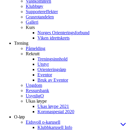
Valgkomiteen
Klubbtøy
Supportereffekter
Grasrotandelen
Galleri
Kurs
Norges Orienteringsforbund
Viken idrettskrets
Trening
Påmelding
Rekrutt
Treningsinnhold
Utstyr
Orienteringsløp
Eventor
Bruk av Eventor
Ungdom
Ressursbank
UsynligO
Ukas løype
Ukas løype 2021
Koronaspesial 2020
O-løp
Eidsvoll o-karusell
Klubbkarusell Info